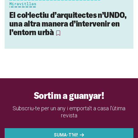
Miravitllas
El col·lectiu d’arquitectes n’UNDO,
una altra manera d’intervenir en
l’entorn urbà
Sortim a guanyar!
Subscriu-te per un any i emporta't a casa l'útima
revista
SUMA-T'HI!