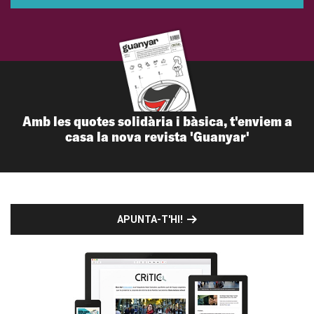
Amb les quotes solidària i bàsica, t'enviem a
casa la nova revista 'Guanyar'
APUNTA-T'HI!