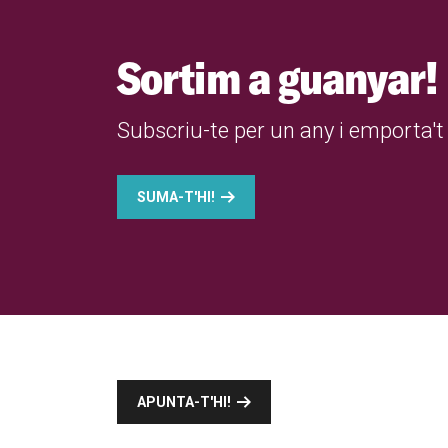
Sortim a guanyar!
Subscriu-te per un any i emporta't 
SUMA-T'HI!
APUNTA-T'HI!