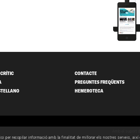
CRÍTIC
CONTACTE
A
PREGUNTES FREQÜENTS
STELLANO
HEMEROTECA
Amb el suport 
isi per recopilar informació amb la finalitat de millorar els nostres serveis, aix
ondicions generals de contractació