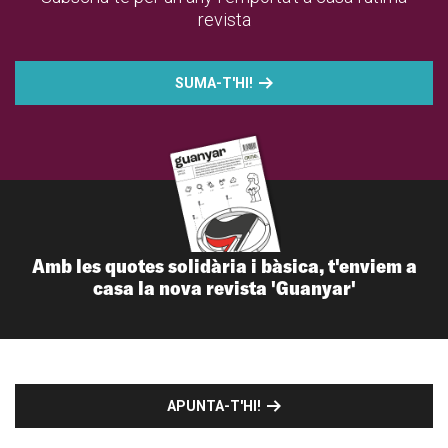
revista
SUMA-T'HI!
Amb les quotes solidària i bàsica, t'enviem a
casa la nova revista 'Guanyar'
APUNTA-T'HI!