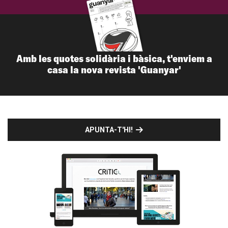
Amb les quotes solidària i bàsica, t'enviem a
casa la nova revista 'Guanyar'
APUNTA-T'HI!