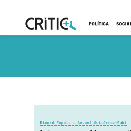
POLÍTICA
SOCIA
Cerca
per...
Ricard Espelt i Antoni Gutiérrez-Rubí