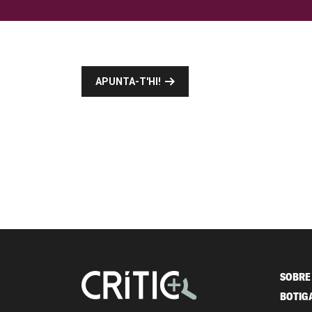
APUNTA-T'HI!
SOBRE 
BOTIG