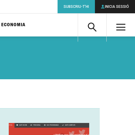
SUBSCRIU-T'HI
INICIA SESSIÓ
ECONOMIA
Cerca
M
Cerca