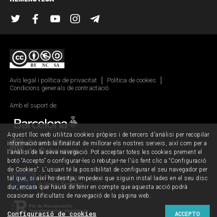
Twitter
Facebook
YouTube
Instagram
Telegram
Avís legal i política de privacitat
Política de cookies
Condicions generals de contractació
Amb el suport de:
Aquest lloc web utilitza cookies pròpies i de tercers d'anàlisi per recopilar
informació amb la finalitat de millorar els nostres serveis, així com per a
l'anàlisi de la seva navegació. Pot acceptar totes les cookies prement el
botó “Accepto” o configurar-les o rebutjar-ne l'ús fent clic a “Configuració
de Cookies”. L'usuari té la possibilitat de configurar el seu navegador per
tal que, si així ho desitja, impedexi que siguin instal·lades en el seu disc
dur, encara que haurà de tenir en compte que aquesta acció podrà
ocasionar dificultats de navegació de la pàgina web.
Configuració de cookies
ACCEPTO