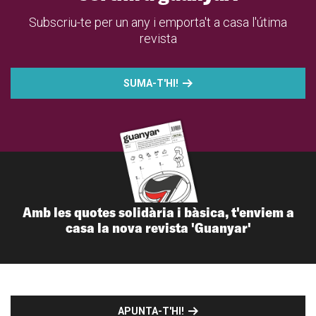
Subscriu-te per un any i emporta't a casa l'útima
revista
SUMA-T'HI!
Amb les quotes solidària i bàsica, t'enviem a
casa la nova revista 'Guanyar'
APUNTA-T'HI!