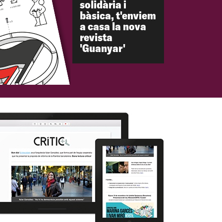
solidària i
bàsica, t'enviem
a casa la nova
revista
'Guanyar'