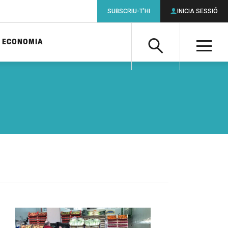
SUBSCRIU-T'HI
INICIA SESSIÓ
ECONOMIA
Cerca
M
Cerca