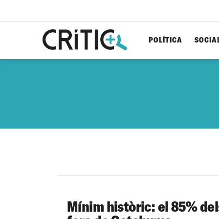
POLÍTICA
SOCIA
Cerca
per...
Mínim històric: el 85% de