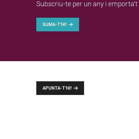
Subscriu-te per un any i emporta't 
SUMA-T'HI!
APUNTA-T'HI!