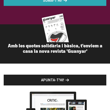
SUMA-T'HI!
Amb les quotes solidària i bàsica, t'enviem a
casa la nova revista 'Guanyar'
APUNTA-T'HI!