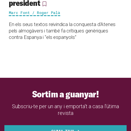
president
Marc Font / Roger Palà
En els seus textos reivindica la conquesta d'Atenes
pels almogàvers i també fa crítiques genèriques
contra Espanya i "els espanyols"
Sortim a guanyar!
Subscriu-te per un any i emporta't a casa l'útima
revista