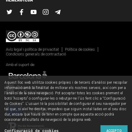
Twitter
Facebook
YouTube
Instagram
Telegram
Avís legal i política de privacitat
Política de cookies
Condicions generals de contractació
Amb el suport de:
Aquest lloc web utilitza cookies pròpies i de tercers d'anàlisi per recopilar
informació amb la finalitat de millorar els nostres serveis, així com per a
l'anàlisi de la seva navegació. Pot acceptar totes les cookies prement el
botó “Accepto” o configurar-les o rebutjar-ne l'ús fent clic a “Configuració
de Cookies”. L'usuari té la possibilitat de configurar el seu navegador per
tal que, si així ho desitja, impedexi que siguin instal·lades en el seu disc
dur, encara que haurà de tenir en compte que aquesta acció podrà
ocasionar dificultats de navegació de la pàgina web.
Configuració de cookies
ACCEPTO