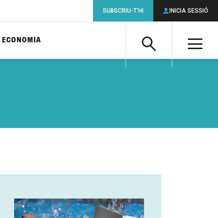
SUBSCRIU-T'HI
INICIA SESSIÓ
ECONOMIA
Cerca
M
Cerca