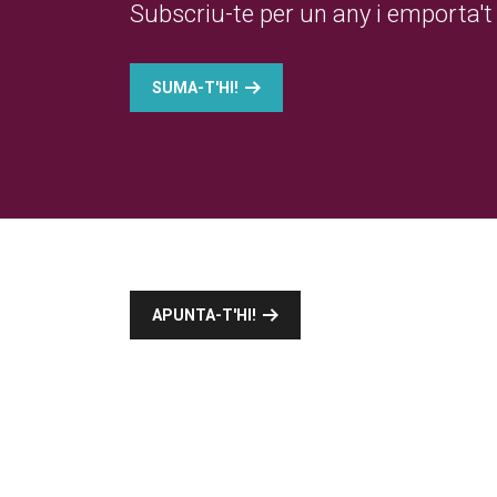
Subscriu-te per un any i emporta't 
SUMA-T'HI!
APUNTA-T'HI!