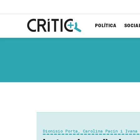
POLÍTICA
SOCIA
Cerca
per...
Dionisio Porta, Carolina Pacín i Ivana