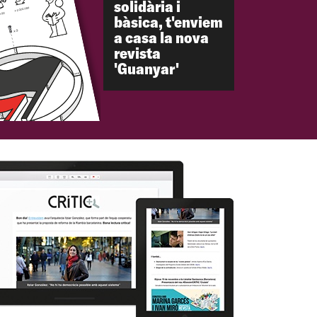
solidària i
bàsica, t'enviem
a casa la nova
revista
'Guanyar'