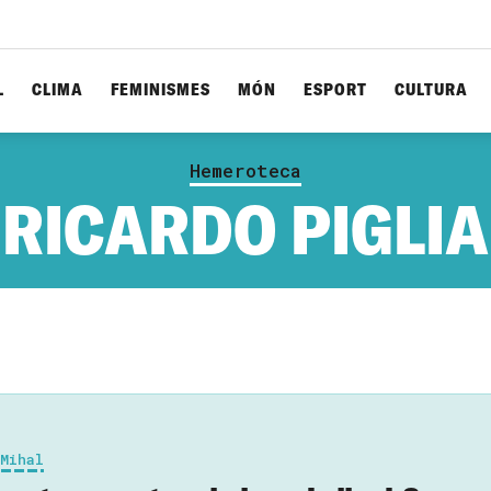
L
CLIMA
FEMINISMES
MÓN
ESPORT
CULTURA
Hemeroteca
RICARDO PIGLIA
 Mihal