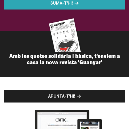
SUMA-T'HI!
Amb les quotes solidària i bàsica, t'enviem a
casa la nova revista 'Guanyar'
APUNTA-T'HI!