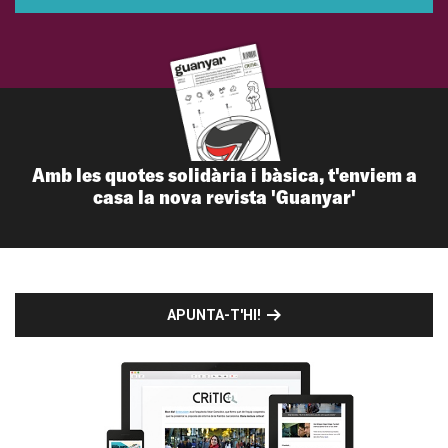
Amb les quotes solidària i bàsica, t'enviem a
casa la nova revista 'Guanyar'
APUNTA-T'HI!