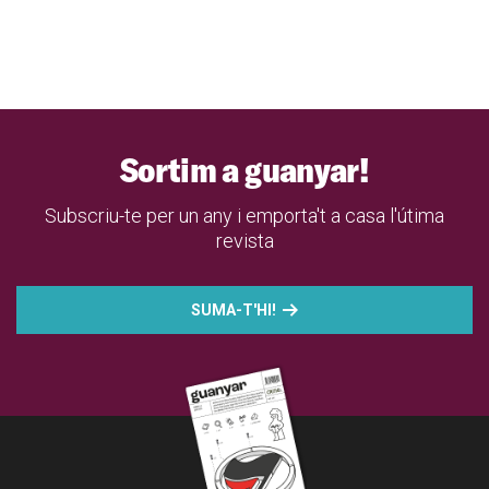
Sortim a guanyar!
Subscriu-te per un any i emporta't a casa l'útima
revista
SUMA-T'HI!