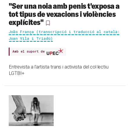
"Ser una noia amb penis t'exposa a
tot tipus de vexacions i violències
explícites"
João França (transcripció i traducció al català:
Joan Vila i Triadú)
Amb el suport de
Entrevista a l'artista trans i activista del col·lectiu
LGTBI+