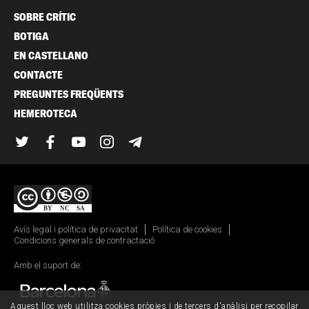
SOBRE CRÍTIC
BOTIGA
EN CASTELLANO
CONTACTE
PREGUNTES FREQÜENTS
HEMEROTECA
Twitter
Facebook
YouTube
Instagram
Telegram
Avís legal i política de privacitat
Política de cookies
Condicions generals de contractació
Amb el suport de:
Aquest lloc web utilitza cookies pròpies i de tercers d'anàlisi per recopilar