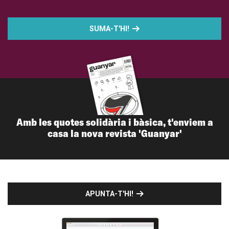
SUMA-T'HI!
Amb les quotes solidària i bàsica, t'enviem a
casa la nova revista 'Guanyar'
APUNTA-T'HI!