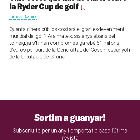
la Ryder Cup de golf
Laura Aznar
Quants diners públics costarà el gran esdeveniment
mundial del golf? Ara mateix, sis anys abans del
torneig, ja s'hi han compromès gairebé 61 milions
d'euros per part de la Generalitat, del Govern espanyol i
de la Diputació de Girona
Sortim a guanyar!
Subscriu-te per un any i emporta't a casa l'útima
revista