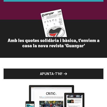
Amb les quotes solidària i bàsica, t'enviem a
casa la nova revista 'Guanyar'
APUNTA-T'HI!