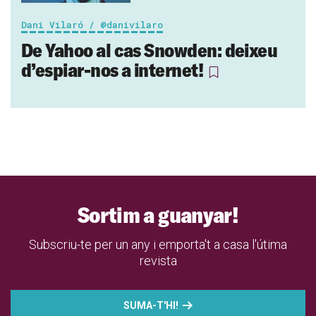
Dani Vilaró / @danivilaro
De Yahoo al cas Snowden: deixeu
d’espiar-nos a internet!
Sortim a guanyar!
Subscriu-te per un any i emporta't a casa l'útima
revista
SUMA-T'HI!