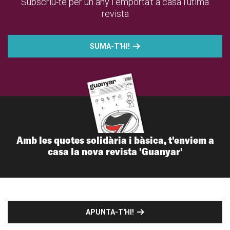
Subscriu-te per un any i emporta't a casa l'útima
revista
SUMA-T'HI!
Amb les quotes solidària i bàsica, t'enviem a
casa la nova revista 'Guanyar'
APUNTA-T'HI!