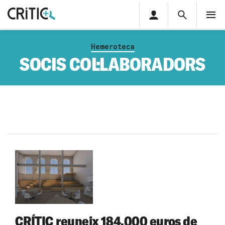
Àrea
Cerca
M
privada
Cerca
Subscriu-t'hi
Cerc
per...
Hemeroteca
Inicia sessió
SOCIS COL·LABORADORS
CRÍTIC reuneix 184.000 euros de