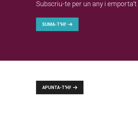
Subscriu-te per un any i emporta't 
SUMA-T'HI!
APUNTA-T'HI!