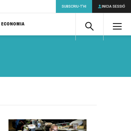
SUBSCRIU-T'HI
INICIA SESSIÓ
ECONOMIA
Cerca
M
Cerca