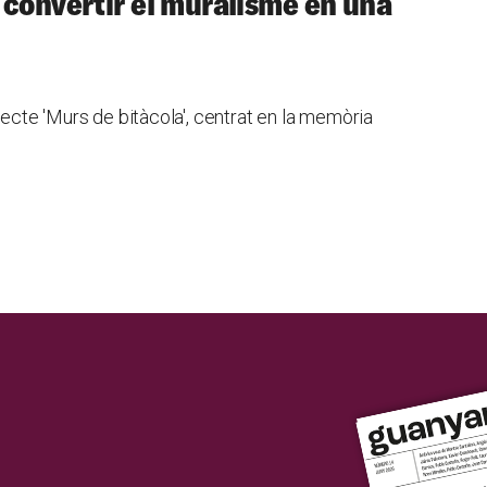
 convertir el muralisme en una
jecte 'Murs de bitàcola', centrat en la memòria