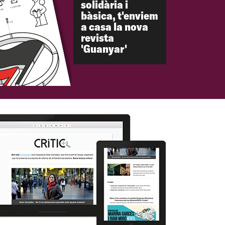
solidària i
bàsica, t'enviem
a casa la nova
revista
'Guanyar'