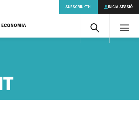
SUBSCRIU-T'HI
INICIA SESSIÓ
ECONOMIA
Cerca
M
Cerca
NT