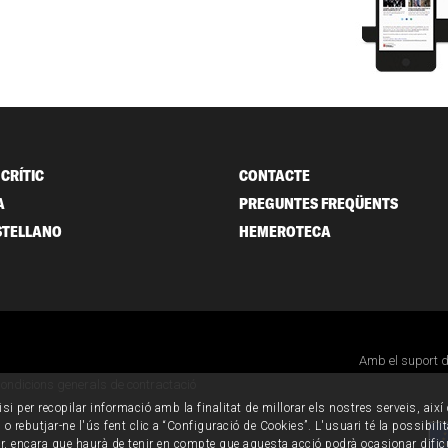
CRÍTIC
CONTACTE
A
PREGUNTES FREQÜENTS
STELLANO
HEMEROTECA
Amb el suport 
ondicions generals de contractació
isi per recopilar informació amb la finalitat de millorar els nostres serveis, aix
o rebutjar-ne l'ús fent clic a “Configuració de Cookies”. L'usuari té la possibili
ur, encara que haurà de tenir en compte que aquesta acció podrà ocasionar dific