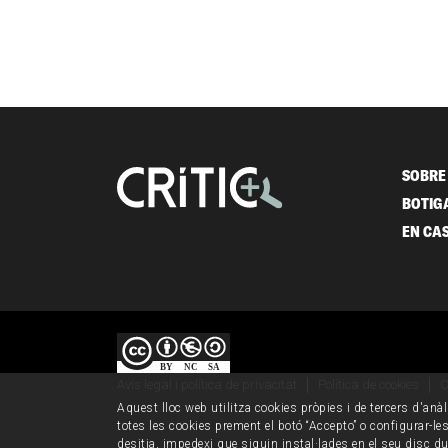
SOBRE 
BOTIG
EN CA
Avís legal i política de privacitat
Política de cookies
C
Aquest lloc web utilitza cookies pròpies i de tercers d'anàl
totes les cookies prement el botó “Accepto” o configurar-les 
desitja, impedexi que siguin instal·lades en el seu disc d