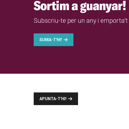
Sortim a guanyar!
Subscriu-te per un any i emporta't 
SUMA-T'HI!
APUNTA-T'HI!