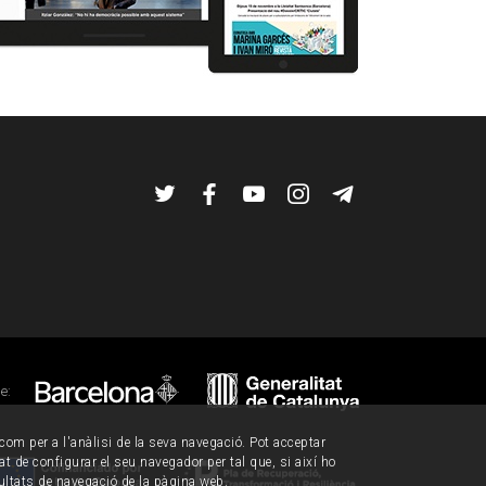
Twitter
Facebook
YouTube
Instagram
Telegram
de:
í com per a l'anàlisi de la seva navegació. Pot acceptar
tat de configurar el seu navegador per tal que, si així ho
ultats de navegació de la pàgina web.