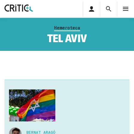
Àrea
Cerca
M
privada
Cerca
Subscriu-t'hi
Cerc
per...
Hemeroteca
Inicia sessió
TEL AVIV
BERNAT ARAGÓ