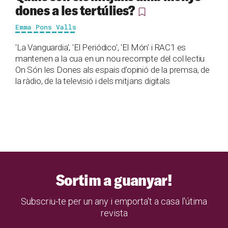
dones a les tertúlies?
Emma Pons Valls
'La Vanguardia', 'El Periódico', 'El Món' i RAC1 es
mantenen a la cua en un nou recompte del col·lectiu
On Són les Dones als espais d’opinió de la premsa, de
la ràdio, de la televisió i dels mitjans digitals
Sortim a guanyar!
Subscriu-te per un any i emporta't a casa l'útima
revista