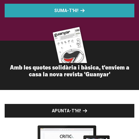
SUMA-T'HI!
Amb les quotes solidària i bàsica, t'enviem a
casa la nova revista 'Guanyar'
APUNTA-T'HI!