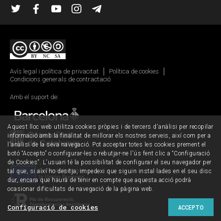
Twitter
Facebook
YouTube
Instagram
Telegram
Avís legal i política de privacitat
Política de cookies
Condicions generals de contractació
Amb el suport de:
Aquest lloc web utilitza cookies pròpies i de tercers d'anàlisi per recopilar
informació amb la finalitat de millorar els nostres serveis, així com per a
l'anàlisi de la seva navegació. Pot acceptar totes les cookies prement el
botó “Accepto” o configurar-les o rebutjar-ne l'ús fent clic a “Configuració
de Cookies”. L'usuari té la possibilitat de configurar el seu navegador per
tal que, si així ho desitja, impedexi que siguin instal·lades en el seu disc
dur, encara que haurà de tenir en compte que aquesta acció podrà
ocasionar dificultats de navegació de la pàgina web.
Configuració de cookies
ACCEPTO