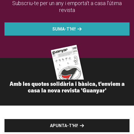
Subscriu-te per un any i emporta't a casa l'útima
revista
SUMA-T'HI!
Amb les quotes solidària i bàsica, t'enviem a
casa la nova revista 'Guanyar'
APUNTA-T'HI!