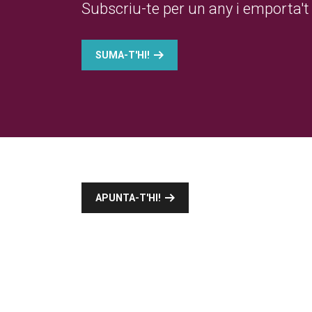
Subscriu-te per un any i emporta't 
SUMA-T'HI!
APUNTA-T'HI!