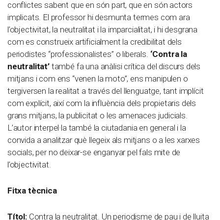
conflictes sabent que en són part, que en són actors
implicats. El professor hi desmunta termes com ara
l’objectivitat, la neutralitat i la imparcialitat, i hi desgrana
com es construeix artificialment la credibilitat dels
periodistes “professionalistes” o liberals.
‘Contra la
neutralitat’
també fa una anàlisi crítica del discurs dels
mitjans i com ens “venen la moto”, ens manipulen o
tergiversen la realitat a través del llenguatge, tant implícit
com explícit, així com la influència dels propietaris dels
grans mitjans, la publicitat o les amenaces judicials.
L’autor interpel·la també la ciutadania en general i la
convida a analitzar què llegeix als mitjans o a les xarxes
socials, per no deixar-se enganyar pel fals mite de
l’objectivitat.
Fitxa tècnica
Títol:
Contra la neutralitat. Un periodisme de pau i de lluita