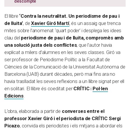
descompte
El llibre
‘Contra la neutralitat. Un periodisme de pau i
de lluita’
, de
Xavier Giró Martí
, és un assaig que trenca
mites sobre l’anomenat ‘quart poder’ i desplega les idees
clau del
periodisme de pau i de lluita, compromès amb
una solució justa dels conflictes
, que l’autor havia
explicat a milers d’alumnes en les seves classes. Giró va
ser professor de Periodisme Polític a la Facultat de
Ciències de la Comunicació de la Universitat Autònoma de
Barcelona (UAB) durant dècades, però mai fins ara no
havia traslladat les seves reflexions a un llibre signat per ell
en solitari. El llibre és coeditat per
CRÍTIC
i
Pol·len
Edicions
.
L’obra, elaborada a partir de
converses entre el
professor Xavier Giró i el periodista de CRÍTIC Sergi
Picazo
, convida els periodistes i els mitjans a abordar els