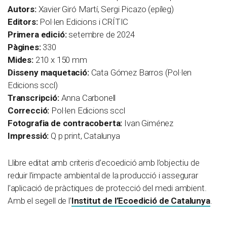
Autors:
Xavier Giró Martí, Sergi Picazo (epíleg)
Editors:
Pol·len Edicions i CRÍTIC
Primera edició:
setembre de 2024
Pàgines:
330
Mides:
210 x 150 mm
Disseny maquetació:
Cata Gómez Barros (Pol·len
Edicions sccl)
Transcripció:
Anna Carbonell
Correcció:
Pol·len Edicions sccl
Fotografia de contracoberta:
Ivan Giménez
Impressió:
Q p print, Catalunya
Llibre editat amb criteris d’ecoedició amb l’objectiu de
reduir l’impacte ambiental de la producció i assegurar
l’aplicació de pràctiques de protecció del medi ambient.
Amb el segell de l’
Institut de l’Ecoedició de Catalunya
.