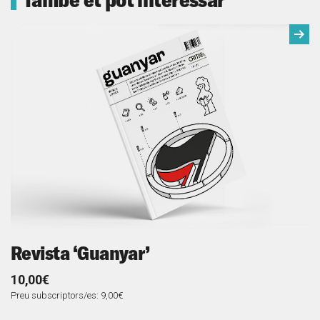
Següe
Revista ‘Guanyar’
R
10,00€
1
Preu subscriptors/es: 9,00€
Pr