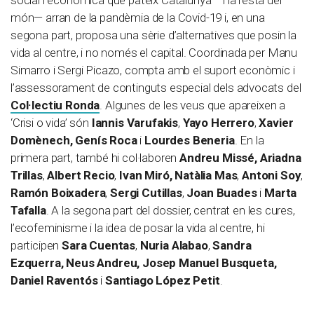
social i econòmica que pateix Catalunya —i la resta del
món— arran de la pandèmia de la Covid-19 i, en una
segona part, proposa una sèrie d’alternatives que posin la
vida al centre, i no només el capital. Coordinada per Manu
Simarro i Sergi Picazo, compta amb el suport econòmic i
l’assessorament de continguts especial dels advocats del
Col·lectiu Ronda
. Algunes de les veus que apareixen a
‘Crisi o vida’ són
Iannis Varufakis
,
Yayo Herrero
,
Xavier
Domènech,
Genís Roca
i
Lourdes Beneria
. En la
primera part, també hi col·laboren
Andreu Missé, Ariadna
Trillas
,
Albert Recio
,
Ivan Miró,
Natàlia Mas
,
Antoni Soy
,
Ramón Boixadera
,
Sergi Cutillas
,
Joan Buades
i
Marta
Tafalla
. A la segona part del dossier, centrat en les cures,
l’ecofeminisme i la idea de posar la vida al centre, hi
participen
Sara Cuentas
,
Nuria Alabao
,
Sandra
Ezquerra,
Neus Andreu, Josep Manuel Busqueta,
Daniel Raventós
i
Santiago López Petit
.