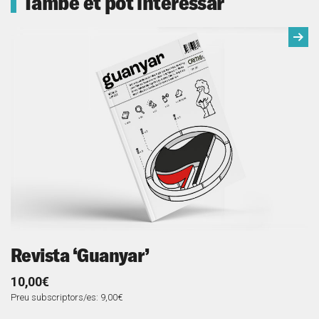
També et pot interessar
Següe
Revista ‘Guanyar’
R
10,00€
1
Preu subscriptors/es: 9,00€
Pr