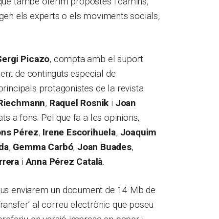
 que també oferim propostes i camins,
egen els experts o els moviments socials,
Sergi Picazo
, compta amb el suport
ent de continguts especial de
 principals protagonistes de la revista
Riechmann
,
Raquel Rosnik
i
Joan
tats a fons. Pel que fa a les opinions,
ons Pérez
,
Irene Escorihuela
,
Joaquim
da
,
Gemma Carbó
,
Joan Buades
,
rrera
i
Anna Pérez Català
.
us enviarem un document de 14 Mb de
ransfer’ al correu electrònic que poseu