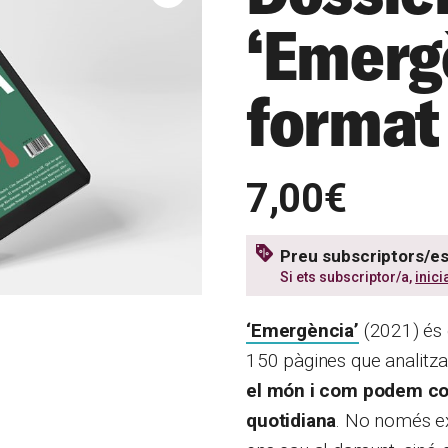
‘Emerg
format
7,00€
Preu subscriptors/es
Si ets subscriptor/a,
inici
‘Emergència’
(2021) és e
150 pàgines que analitz
el món i com podem com
quotidiana
. No només ex