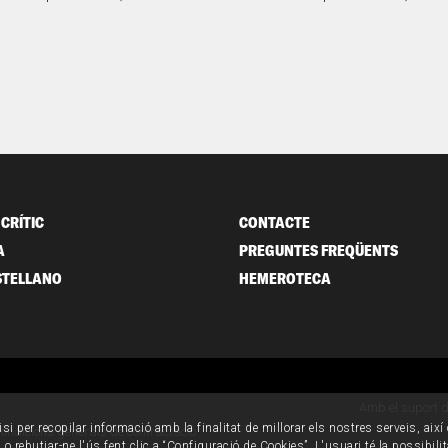
CRÍTIC
CONTACTE
A
PREGUNTES FREQÜENTS
STELLANO
HEMEROTECA
Amb el suport 
isi per recopilar informació amb la finalitat de millorar els nostres serveis, aix
ondicions generals de contractació
o rebutjar-ne l'ús fent clic a “Configuració de Cookies”. L'usuari té la possibili