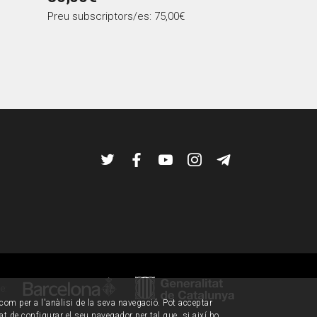
Preu subscriptors/es: 75,00€
Twitter
Facebook
YouTube
Instagram
Telegram
de:
í com per a l'anàlisi de la seva navegació. Pot acceptar
tat de configurar el seu navegador per tal que, si així ho