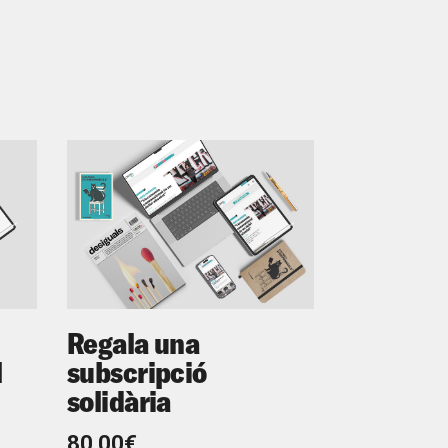
Regala una
l
subscripció
solidària
80,00€