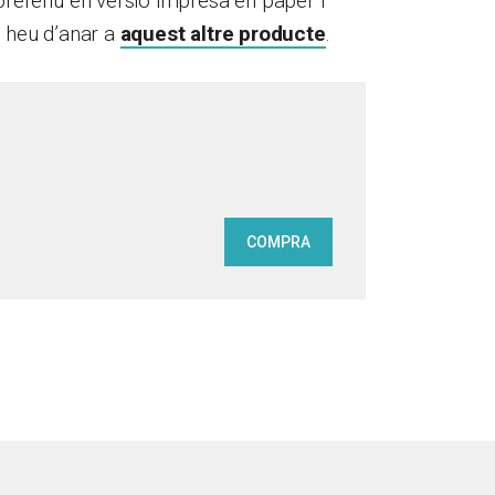
preferiu en versió impresa en paper i
, heu d’anar a
aquest altre producte
.
COMPRA