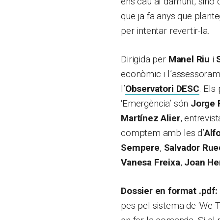
ens cau al damunt, sinó
que ja fa anys que plant
per intentar revertir-la.
Dirigida per
Manel Riu
i
econòmic i l’assessoram
l’
Observatori DESC
. Els
‘Emergència’ són
Jorge 
Martínez Alier
, entrevis
comptem amb les d’
Alf
Sempere
,
Salvador Rue
Vanesa Freixa
,
Joan He
Dossier en format .pdf:
pes pel sistema de ‘We T