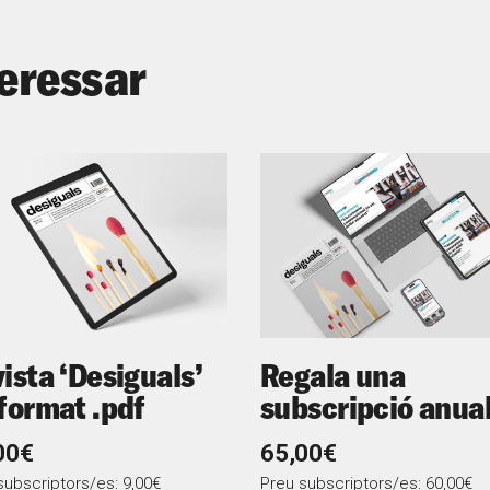
teressar
ista ‘Desiguals’
Regala una
format .pdf
subscripció anua
00€
65,00€
subscriptors/es: 9,00€
Preu subscriptors/es: 60,00€