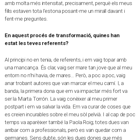
amb molta més intensitat, precisament, perquè els meus
fills estaven tota l’estona posant-me un mirall davant i
fent-me preguntes.
En aquest procés de transformació, quines han
estat les teves referents?
Al principi no en tenia, de referents, i em vaig topar amb
una mancança. És clar, vaig ser mare tan jove que al meu
entorn no n’hi havia, de mares… Però, a poc a poc, vaig
anar trobant autores que van marcar el meu camí. I, a
banda, la primera dona que em va impactar més fort va
ser la Marta Torrón. La vaig conèixer al meu primer
postpart i em va salvar la vida. Em va curar de coses que
es creien incurables sobre el meu sòl pelvià. I al cap de poc
temps va aparèixer també la Paola Roig; totes dues van
arribar com a professionals, però es van quedar com a
germanes. Sens dubte, són les dues dones que més