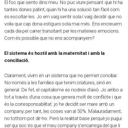
El foc que sento dins meu. No puc viure pensant que hi ha
tantes dones patint, quan hi ha una solució tan fàcil com
és escoltar-les. Jo em vaig sentir sola i vaig decidir que no
volia que cap dona estigues sola mai més. Ens encreuem
cada dia pel carrer transitant per les mateixes emocions.
Com és possible que no ens acompanyem?
El sistema és hostil amb la maternitat i amb la
conciliació.
Clarament, vivim en un sistema que no permet conciliar.
No només a les famílies que tenim criatures, sinó en
general. De fet, el capitalisme es nodreix d’això. Jo arribo a
tot a través d’una cosa que genera molt de conflicte i que
és la corresponsabilitat: jo he decidit ser mare amb un
company; per tant, les coses van al 50%. Malauradament,
no tothom pot dir-ho. Però la realitat base perquè jo pugui
ser qui soc és que el meu company s’encarrega del que li