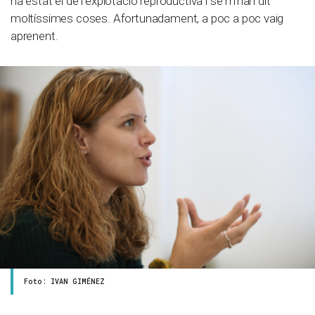
ha estat el de l’explotació reproductiva i se m’han dit
moltíssimes coses. Afortunadament, a poc a poc vaig
aprenent.
Foto: IVAN GIMÉNEZ