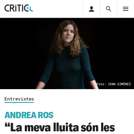
Àrea
Cerca
M
privada
Cerca
Subscriu-t'hi
Cerc
per...
Inicia sessió
Foto: IVAN GIMÉNEZ
Entrevistes
ANDREA ROS
“La meva lluita són les