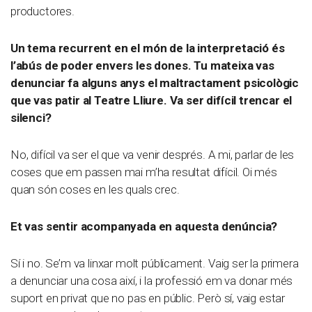
productores.
Un tema recurrent en el món de la interpretació és
l’abús de poder envers les dones. Tu mateixa vas
denunciar fa alguns anys el maltractament psicològic
que vas patir al Teatre Lliure. Va ser difícil trencar el
silenci?
No, difícil va ser el que va venir després. A mi, parlar de les
coses que em passen mai m’ha resultat difícil. Oi més
quan són coses en les quals crec.
Et vas sentir acompanyada en aquesta denúncia?
Sí i no. Se’m va linxar molt públicament. Vaig ser la primera
a denunciar una cosa així, i la professió em va donar més
suport en privat que no pas en públic. Però sí, vaig estar