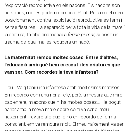
l’explotació reproductiva en els nadons. Els nadons són
persones, i no les podem comprar. Punt. Per això, el meu
posicionament contra l’explotació reproductiva és ferm i
sense fissures. La separació per a tota la vida de la mare i
la criatura, també anomenada
ferida primal
, suposa un
trauma del qual mai es recupera un nadó.
La maternitat remou moltes coses. Entre d’altres,
l’educació amb què hem crescut i les criatures que
vam ser. Com recordes la teva infantesa?
Uau… Vaig tenir una infantesa amb moltíssims matisos.
Em recordo com una nena feliç; però, a mesura que miro
cap enrere, m’adono que hi ha moltes coses… He pogut
parlar amb la meva mare sobre com va ser el meu
naixement i reviure allò que jo no en recordo de forma
conscient; em va remoure molt. El meu naixement va ser