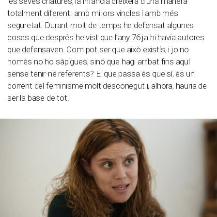
les seves criatures, la infància creixerà d’una manera
totalment diferent: amb millors vincles i amb més
seguretat. Durant molt de temps he defensat algunes
coses que després he vist que l’any 76 ja hi havia autores
que defensaven. Com pot ser que això existís, i jo no
només no ho sàpigues, sinó que hagi arribat fins aquí
sense tenir-ne referents? El que passa és que sí, és un
corrent del feminisme molt desconegut i, alhora, hauria de
ser la base de tot.