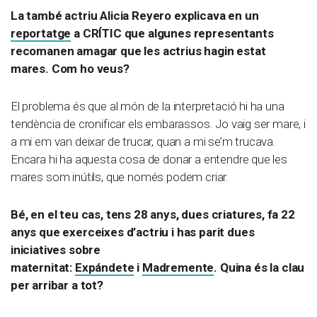
La també actriu Alicia Reyero explicava en un
reportatge
a CRÍTIC que algunes representants
recomanen amagar que les actrius hagin estat
mares. Com ho veus?
El problema és que al món de la interpretació hi ha una
tendència de cronificar els embarassos. Jo vaig ser mare, i
a mi em van deixar de trucar, quan a mi se’m trucava.
Encara hi ha aquesta cosa de donar a entendre que les
mares som inútils, que només podem criar.
Bé, en el teu cas, tens 28 anys, dues criatures, fa 22
anys que exerceixes d’actriu i has parit dues
iniciatives sobre
maternitat:
Expándete
i
Madremente
. Quina és la clau
per arribar a tot?