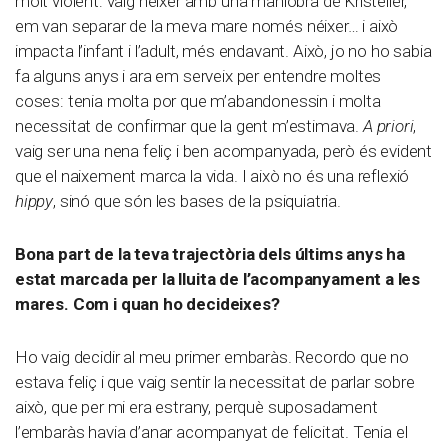
molt violent: vaig néixer amb una maniobra de Kristeller,
em van separar de la meva mare només néixer… i això
impacta l’infant i l’adult, més endavant. Això, jo no ho sabia
fa alguns anys i ara em serveix per entendre moltes
coses: tenia molta por que m’abandonessin i molta
necessitat de confirmar que la gent m’estimava.
A priori
,
vaig ser una nena feliç i ben acompanyada, però és evident
que el naixement marca la vida. I això no és una reflexió
hippy
, sinó que són les bases de la psiquiatria.
Bona part de la teva trajectòria dels últims anys ha
estat marcada per la lluita de l’acompanyament a les
mares. Com i quan ho decideixes?
Ho vaig decidir al meu primer embaràs. Recordo que no
estava feliç i que vaig sentir la necessitat de parlar sobre
això, que per mi era estrany, perquè suposadament
l’embaràs havia d’anar acompanyat de felicitat. Tenia el