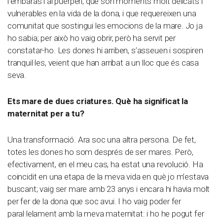
l’embaràs i al puerperi, que són moments molt delicats i
vulnerables en la vida de la dona, i que requereixen una
comunitat que sostingui les emocions de la mare. Jo ja
ho sabia; per això ho vaig obrir, però ha servit per
constatar-ho. Les dones hi arriben, s’asseuen i sospiren
tranquil·les, veient que han arribat a un lloc que és casa
seva.
Ets mare de dues criatures. Què ha significat la
maternitat per a tu?
Una transformació. Ara soc una altra persona. De fet,
totes les dones ho som després de ser mares. Però,
efectivament, en el meu cas, ha estat una revolució. Ha
coincidit en una etapa de la meva vida en què jo m’estava
buscant; vaig ser mare amb 23 anys i encara hi havia molt
per fer de la dona que soc avui. I ho vaig poder fer
paral·lelament amb la meva maternitat: i ho he pogut fer