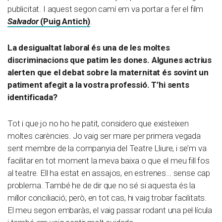
publicitat. I aquest segon camí em va portar a fer el film
Salvador
(Puig Antich)
.
La desigualtat laboral és una de les moltes
discriminacions que patim les dones. Algunes actrius
alerten que el debat sobre la maternitat és sovint un
patiment afegit a la vostra professió. T’hi sents
identificada?
Tot i que jo no ho he patit, considero que existeixen
moltes carències. Jo vaig ser mare per primera vegada
sent membre de la companyia del Teatre Lliure, i se’m va
facilitar en tot moment la meva baixa o que el meu fill fos
al teatre. Ell ha estat en assajos, en estrenes… sense cap
problema. També he de dir que no sé si aquesta és la
millor conciliació; però, en tot cas, hi vaig trobar facilitats.
El meu segon embaràs, el vaig passar rodant una pel·lícula