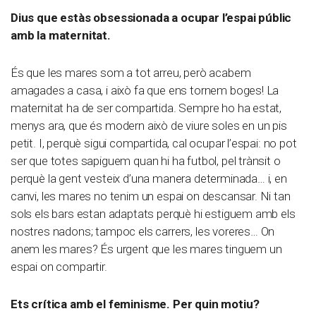
Dius que estàs obsessionada a ocupar l’espai públic
amb la maternitat.
És que les mares som a tot arreu, però acabem
amagades a casa, i això fa que ens tornem boges! La
maternitat ha de ser compartida. Sempre ho ha estat,
menys ara, que és modern això de viure soles en un pis
petit. I, perquè sigui compartida, cal ocupar l’espai: no pot
ser que totes sapiguem quan hi ha futbol, pel trànsit o
perquè la gent vesteix d’una manera determinada… i, en
canvi, les mares no tenim un espai on descansar. Ni tan
sols els bars estan adaptats perquè hi estiguem amb els
nostres nadons; tampoc els carrers, les voreres… On
anem les mares? És urgent que les mares tinguem un
espai on compartir.
Ets crítica amb el feminisme. Per quin motiu?