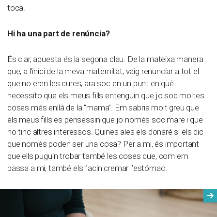
toca.
Hi ha una part de renúncia?
És clar, aquesta és la segona clau. De la mateixa manera
que, a l’inici de la meva maternitat, vaig renunciar a tot el
que no eren les cures, ara soc en un punt en què
necessito que els meus fills entenguin que jo soc moltes
coses més enllà de la “mama”. Em sabria molt greu que
els meus fills es pensessin que jo només soc mare i que
no tinc altres interessos. Quines ales els donaré si els dic
que només poden ser una cosa? Per a mi, és important
que ells puguin trobar també les coses que, com em
passa a mi, també els facin cremar l’estómac.
Seg