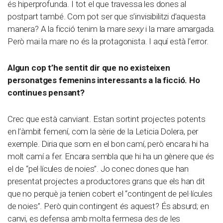
és hiperprofunda. I tot el que travessa les dones al
postpart també. Com pot ser que s’invisibilitzi d’aquesta
manera? A la ficció tenim la mare
sexy
i la mare amargada.
Però mai la mare no és la protagonista. I aquí està l’error.
Algun cop t’he sentit dir que no existeixen
personatges femenins interessants a la ficció. Ho
continues pensant?
Crec que està canviant. Estan sortint projectes potents
en l’àmbit femení, com la sèrie de la Leticia Dolera, per
exemple. Diria que som en el bon camí, però encara hi ha
molt camí a fer. Encara sembla que hi ha un gènere que és
el de “pel·lícules de noies”. Jo conec dones que han
presentat projectes a productores grans que els han dit
que no perquè ja tenien cobert el “contingent de pel·lícules
de noies”. Però quin contingent és aquest? És absurd; en
canvi, es defensa amb molta fermesa des de les