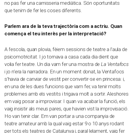
no pas fer una carnisseria mediàtica. Són oportunitats
que tenim de fer les coses diferents.
Parlem ara de la teva trajectòria com a actriu. Quan
comença el teu interès per la interpretació?
A l’escola, quan plovia, fèiem sessions de teatre a l’aula de
psicomotricitat. I jo tornava a casa cada dia dient que
volia fer teatre. Un dia vam fer una mostra de
La Ventafocs
i jo n’era la narradora. En un moment donat, la Ventafocs
s’havia de canviar de vestit per convertir-se en princesa: i,
en una de les dues funcions que vam fer, va tenir molts
problemes amb els vestits i trigava molt a sortir. Aleshores
em vaig posar a improvisar. I quan va acabar la funció, els
vaig insistir als meus pares, que havien vist la improvisació.
Ho van tenir clar. Em van portar a una companyia de
teatre amateur amb la qual vaig estar 9 o 10 anys rodant
per tots els teatres de Catalunya i, paral·lelament, vaig fer