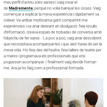
meu perfil d’actriu a les xarxes i vaig crear el
de
Madremente
, perquè no volia barrejar les coses. Vaig
començar a explicar la meva experiència i ràpidament va
créixer. Va arribar moltíssima gent compartint-me
experiències i va anar derivant en divulgació: feia reculls
d’informació, creava espais de trobada i de conversa amb
l’objectiu de fer xarxa… I, a poc a poc, vaig anar descobrint
que necessitava acompanyar-les i que això havia de ser la
meva vida. Ho feia des del teatre, feia tallers de teatre per
a mares i programava els professionals que ens
poguessin acompanyar. I finalment vaig decidir formar-
me. Ara ja ho faig com a professional formada.