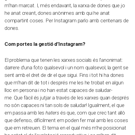
m’han marcat. I, més endavant, la xarxa de dones que jo
he anat creant, dones anònimes amb qui he anat
compartint coses. Per Instagram parlo amb centenars de
dones.
Com portes la gestió d’Instagram?
El problema que tenen les xarxes socials és l’anonimat:
darrere d’una foto qualsevol i un nom qualsevol, la gent se
sent amb el dret de dir el que sigui. Fins i tot hi ha dones
que m’han dit de tot i després me les he trobat en algun
lloc en persona i no han estat capaces de saludar-
me. Que fàcil és jutjar a través de les xarxes quan després
no són capaces ni tan sols de saludar! Igualment, el que
em passa amb les
haters
és que, com que crec tant allò
que defenso, difícilment em poden fer mal amb les coses
que em retreuen. El tema en el qual més m’he posicionat