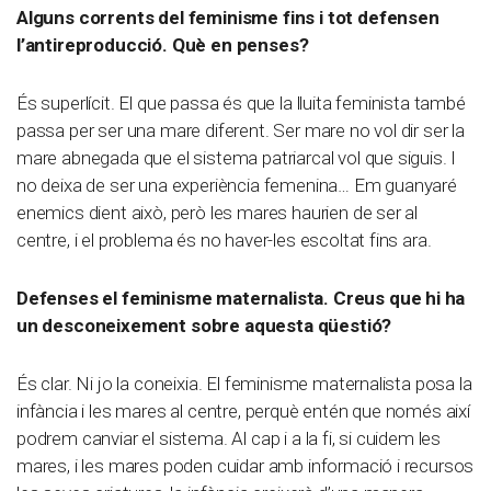
Alguns corrents del feminisme fins i tot defensen
l’antireproducció. Què en penses?
És superlícit. El que passa és que la lluita feminista també
passa per ser una mare diferent. Ser mare no vol dir ser la
mare abnegada que el sistema patriarcal vol que siguis. I
no deixa de ser una experiència femenina… Em guanyaré
enemics dient això, però les mares haurien de ser al
centre, i el problema és no haver-les escoltat fins ara.
Defenses el feminisme maternalista. Creus que hi ha
un desconeixement sobre aquesta qüestió?
És clar. Ni jo la coneixia. El feminisme maternalista posa la
infància i les mares al centre, perquè entén que només així
podrem canviar el sistema. Al cap i a la fi, si cuidem les
mares, i les mares poden cuidar amb informació i recursos