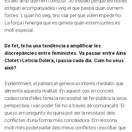
És allò amb què hem crescut. Jo treballo perquè les dones
estiguin acompanyades i veig el que passa quan sumem
forces. I, quan ho veig, tinc clar per què volen impedir-ho.
La força i l’energia que es genera quan estem juntes és
molt especial.
De fet, hi ha una tendència a amplificar les
discrepàncies entre feministes. Va passar entre Aina
Clotet i Leticia Dolera, i passa cada dia. Com ho veus
això?
Evidentment, el patriarcat genera un interès mediàtic que
alimenta aquesta rivalitat. En aquest cas en concret,
cadascuna d’elles tenia la necessitat de fer pública la seva
perspectiva, i van poder fer-ho a través de comunicats. El
que jo em pregunto és quina pot ser la resolució dels
conflictes d’una forma més conciliadora. Em ressona
molt més poder parlar dels meus conflictes i escoltar, que