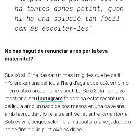
ha tantes dones patint, quan
hi ha una solució tan fàcil
com és escoltar-les”
No has hagut de renunciar a res per la teva
maternitat?
Sí, això sí. Si ha passat un mes i mig des que he parit i
m’ofereixen una pel·lícula, l’haig d’agafar, perquè, si no, no
menjo. Això sí que ho he viscut. La Sara Sálamo ho va
mostrar al seu
Instagram
fa poc: ha estat rodant una
pel·lícula amb un nadó de dos mesos en una caravana
amb l’avi cuidant-lo i ella traient-se llet entre
toma
i
toma
.
Sobrevivim, perquè volem criar i treballar a la vegada, però
no sé fins a quin punt això és digne.