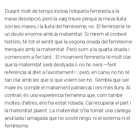
Durant molt de temps incloïa l’etiqueta feminista a la
meva descripció, però la vaig treure perquè la meva lluita
són les mares, i la lluita del feminisme, no. El feminisme té
un deute enorme amb la maternitat. Si mirem el context
històric, té tot el sentit que la segona onada del feminisme
trenqués amb la maternitat. Però som a la quarta onada i
comencem a fer tard… El moviment feminista té molt clar
que la maternitat serà desitjada o no ho serà —fent
referència al dret a l’avortament—; però, en canvi, no ho té
tan clar amb les que sí que volem ser-ho. Sembla que ser
mare és complir el manament patriarcal, i res més lluny. Al
contrari, és una experiència femenina que, com també
moltes d’altres, ens ha estat robada. Cal recuperar el part i
la maternitat plaent. La maternitat s’ha tornat una càrrega
anul·lada i amagada que no sosté ningú: ni el sistema ni el
feminisme.