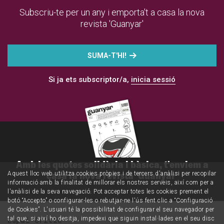
Subscriu-te per un any i emporta't a casa la nova
revista 'Guanyar'
SUMA-T'HI!
Si ja ets subscriptor/a,
inicia sessió
Amb les quotes solidària i bàsica, t'enviem a
casa la nova revista 'Guanyar'
Aquest lloc web utilitza cookies pròpies i de tercers d'anàlisi per recopilar
informació amb la finalitat de millorar els nostres serveis, així com per a
l'anàlisi de la seva navegació. Pot acceptar totes les cookies prement el
botó “Accepto” o configurar-les o rebutjar-ne l'ús fent clic a “Configuració
de Cookies”. L'usuari té la possibilitat de configurar el seu navegador per
Espai Crític
tal que, si així ho desitja, impedexi que siguin instal·lades en el seu disc