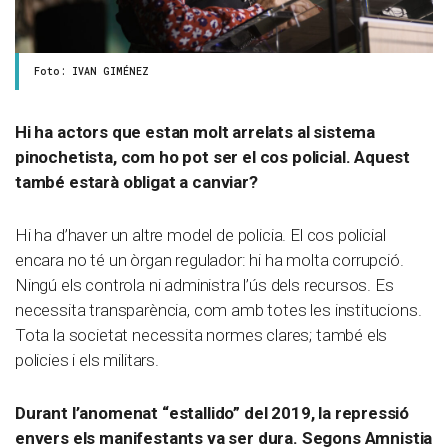
Foto: IVAN GIMÉNEZ
Hi ha actors que estan molt arrelats al sistema
pinochetista, com ho pot ser el cos policial. Aquest
també estarà obligat a canviar?
Hi ha d’haver un altre model de policia. El cos policial
encara no té un òrgan regulador: hi ha molta corrupció.
Ningú els controla ni administra l’ús dels recursos. Es
necessita transparència, com amb totes les institucions.
Tota la societat necessita normes clares; també els
policies i els militars.
Durant l’anomenat “estallido” del 2019, la repressió
envers els manifestants va ser dura. Segons
Amnistia