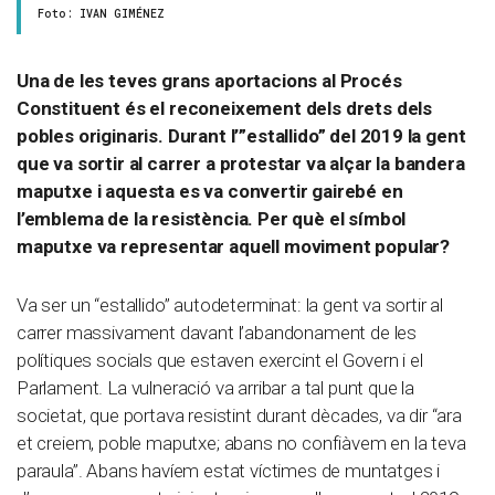
Foto: IVAN GIMÉNEZ
Una de les teves grans aportacions al Procés
Constituent és el reconeixement dels drets dels
pobles originaris. Durant l’”estallido” del 2019 la gent
que va sortir al carrer a protestar va alçar la bandera
maputxe i aquesta es va convertir gairebé en
l’emblema de la resistència. Per què el símbol
maputxe va representar aquell moviment popular?
Va ser un “estallido” autodeterminat: la gent va sortir al
carrer massivament davant l’abandonament de les
polítiques socials que estaven exercint el Govern i el
Parlament. La vulneració va arribar a tal punt que la
societat, que portava resistint durant dècades, va dir “ara
et creiem, poble maputxe; abans no confiàvem en la teva
paraula”. Abans havíem estat víctimes de muntatges i