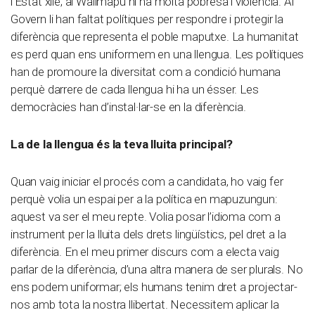
l’Estat xilè; al Wallmapu hi ha molta pobresa i violència. Al
Govern li han faltat polítiques per respondre i protegir la
diferència que representa el poble maputxe. La humanitat
es perd quan ens uniformem en una llengua. Les polítiques
han de promoure la diversitat com a condició humana
perquè darrere de cada llengua hi ha un ésser. Les
democràcies han d’instal·lar-se en la diferència.
La de la llengua és la teva lluita principal?
Quan vaig iniciar el procés com a candidata, ho vaig fer
perquè volia un espai per a la política en mapuzungun:
aquest va ser el meu repte. Volia posar l’idioma com a
instrument per la lluita dels drets lingüístics, pel dret a la
diferència. En el meu primer discurs com a electa vaig
parlar de la diferència, d’una altra manera de ser plurals. No
ens podem uniformar; els humans tenim dret a projectar-
nos amb tota la nostra llibertat. Necessitem aplicar la