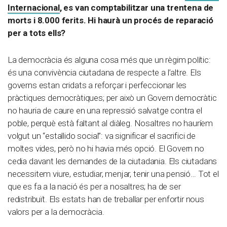
Internacional
, es van comptabilitzar una trentena de
morts i 8.000 ferits. Hi haurà un procés de reparació
per a tots ells?
La democràcia és alguna cosa més que un règim polític:
és una convivència ciutadana de respecte a l’altre. Els
governs estan cridats a reforçar i perfeccionar les
pràctiques democràtiques; per això un Govern democràtic
no hauria de caure en una repressió salvatge contra el
poble, perquè està faltant al diàleg. Nosaltres no hauríem
volgut un “estallido social”: va significar el sacrifici de
moltes vides, però no hi havia més opció. El Govern no
cedia davant les demandes de la ciutadania. Els ciutadans
necessitem viure, estudiar, menjar, tenir una pensió… Tot el
que es fa a la nació és per a nosaltres; ha de ser
redistribuït. Els estats han de treballar per enfortir nous
valors per a la democràcia.