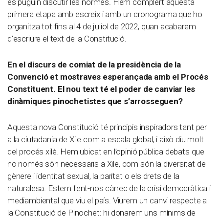
es puguin discutir les normes. Hem complert aquesta
primera etapa amb escreix i amb un cronograma que ho
organitza tot fins al 4 de juliol de 2022, quan acabarem
d’escriure el text de la Constitució.
En el discurs de comiat de la presidència de la
Convenció et mostraves esperançada amb el Procés
Constituent. El nou text té el poder de canviar les
dinàmiques pinochetistes que s’arrosseguen?
Aquesta nova Constitució té principis inspiradors tant per
a la ciutadania de Xile com a escala global, i això diu molt
del procés xilè. Hem ubicat en l’opinió pública debats que
no només són necessaris a Xile, com són la diversitat de
gènere i identitat sexual, la paritat o els drets de la
naturalesa. Estem fent-nos càrrec de la crisi democràtica i
mediambiental que viu el país. Viurem un canvi respecte a
la Constitució de Pinochet: hi donarem uns mínims de