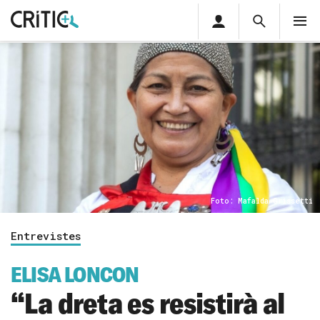
Àrea
Cerca
M
privada
Cerca
Subscriu-t'hi
Cerc
per...
Inicia sessió
Foto: Mafalda Grissetti
Entrevistes
ELISA LONCON
“La dreta es resistirà al