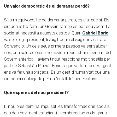
Un valor democràtic és el demanar perdó?
Si jo m’equivoco, he de demanar perdó, és clar que sí. Els
ciutadans ho fem i un Govern també es pot equivocar. La
societat necessita aquests gestos. Quan
Gabriel Boric
va ser elegit president, li vaig trucar i el vaig convidar a la
Convenció. Un dels seus primers passos va ser saludar-
nos, una salutació que no havíem rebut abans per part del
Govern anterior. Havíem tingut reaccions molt hostils per
part de Sebastián Piñera. Boric sí que va tenir aquest gest:
ens va fer una abraçada. És un gest d’humanitat que una
ciutadania colpejada per un “estallido” necessitava.
Què esperes del nou president?
El nou president ha impulsat les transformacions socials
des del moviment estudiantil i combrega amb els grans