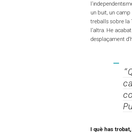
l’independentisme
un buit, un camp 
treballs sobre la
l’altra. He acaba
desplaçament d’he
“
c
c
P
I què has trobat