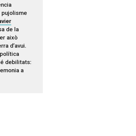
ència
l pujolisme
avier
sa de la
er això
rra d’avui.
política
é debilitats:
gemonia a