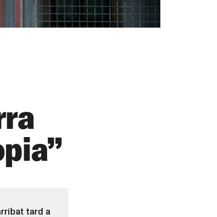
rra
opia”
rribat tard a