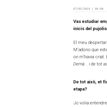
07/05/2024 | 06:00
Vas estudiar emp
inicis del pujol
El meu despertar 
M’adono que esti
on m’havia criat. 
Demà
… i de tot a
De tot això, et f
etapa?
Jo volia entendre