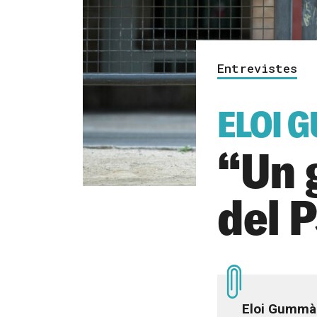
Entrevistes
ELOI 
“Un 
del 
Eloi Gummà