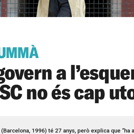
GUMMÀ
govern a l’esque
PSC no és cap ut
(Barcelona, 1996) té 27 anys, però explica que “ha a