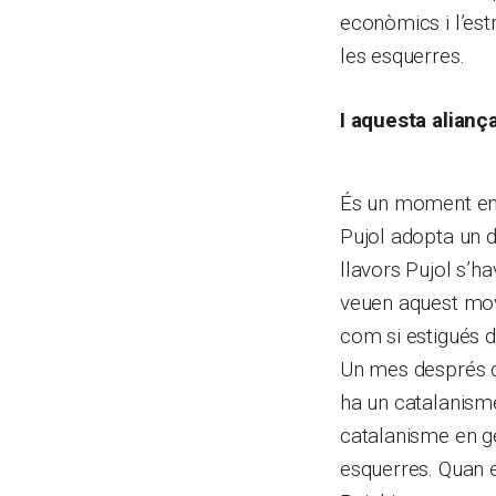
econòmics i l’est
les esquerres.
I aquesta aliança
És un moment en q
Pujol adopta un d
llavors Pujol s’h
veuen aquest mov
com si estigués di
Un mes després de
ha un catalanism
catalanisme en ge
esquerres. Quan e