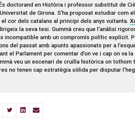
 És doctorand en Història i professor substitut de Ci
a Universitat de Girona. S’ha proposat estudiar com e
 el cor dels catalans al principi dels anys vuitanta.
X
irigeix la seva tesi. Gummà creu que l’anàlisi rigoro
és incompatible amb un compromís polític explícit. P
ons del passat amb apunts apassionats per a l’esque
ant el Parlament per comentar d’on ve i cap on va la 
mmà veu un escenari de cruïlla històrica on tothom t
es no tenen cap estratègia sòlida per disputar l’he