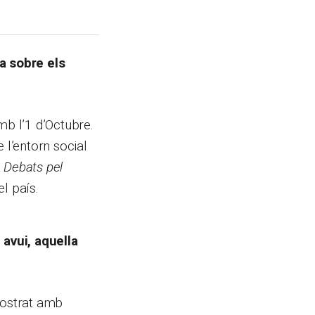
ca sobre els
mb l’1 d’Octubre.
l’entorn social
a
Debats pel
el país.
 avui, aquella
mostrat amb