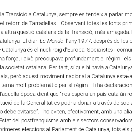
la Transició a Catalunya, sempre es tendeix a parlar mol
 el retorn de Tarradellas… Observant totes les fonts prim
a altra qüestió catalana de la Transició, més amagada:
atalunya. El diari
Le Monde
, l’any 1977, després de les
e Catalunya és el nucli roig d’Europa. Socialistes i comu
na força, i això preocupava profundament el règim i els
a societat catalana. Per tant, sí que hi havia a Cataluny
ls, però aquest moviment nacional a Catalunya estava l
 tema molt problemàtic per al règim. Hi ha declaracion
d’aquella època dient que “nos espera un país catalán 
itució de la Generalitat es podria donar a través de socia
o debe evitarse”.
I ho eviten, efectivament, amb una ali
’Estat del postfranquisme amb els sectors conservadors
primeres eleccions al Parlament de Catalunya, tots els