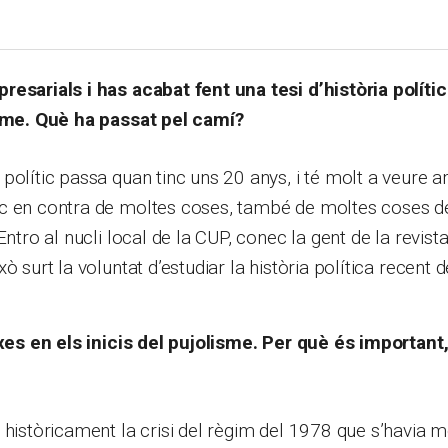
resarials i has acabat fent una tesi d’història políti
isme. Què ha passat pel camí?
polític passa quan tinc uns 20 anys, i té molt a veure a
c en contra de moltes coses, també de moltes coses de 
Entro al nucli local de la CUP, conec la gent de la revist
ixò surt la voluntat d’estudiar la història política recent d
ixes en els inicis del pujolisme. Per què és important,
 històricament la crisi del règim del 1978 que s’havia 