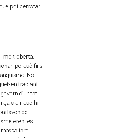
 que pot derrotar
, molt oberta.
onar, perquè fins
franquisme. No
ueixen tractant
 govern d’unitat.
nça a dir que hi
parlaven de
nisme eren les
s massa tard: