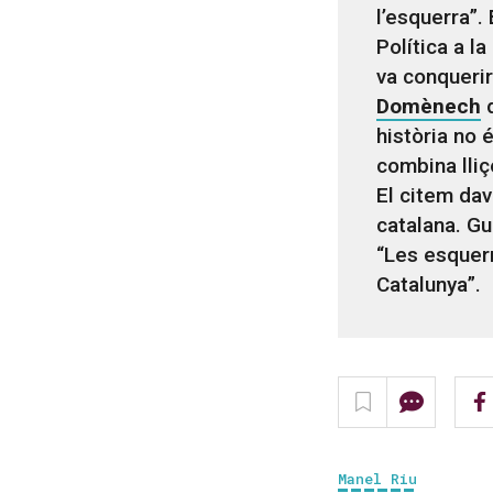
l’esquerra”.
Política a l
va conquerir
Domènech
d
història no 
combina lliç
El citem dav
catalana. Gu
“Les esquerr
Catalunya”.
Manel Riu