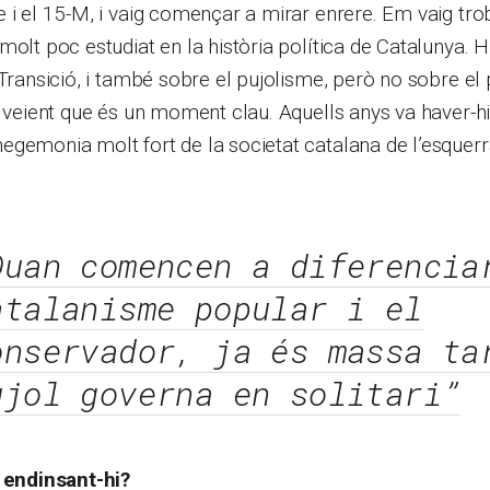
 i el 15-M, i vaig començar a mirar enrere. Em vaig tro
molt poc estudiat en la història política de Catalunya. H
 Transició, i també sobre el pujolisme, però no sobre el
t veient que és un moment clau. Aquells anys va haver-h
gemonia molt fort de la societat catalana de l’esquerra
Quan comencen a diferencia
atalanisme popular i el
onservador, ja és massa ta
ujol governa en solitari”
, endinsant-hi?