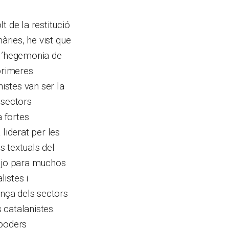
t de la restitució
àries, he vist que
 l’hegemonia de
 primeres
nistes van ser la
 sectors
a fortes
iderat per les
s textuals del
rojo para muchos
listes i
ança dels sectors
 catalanistes.
 poders