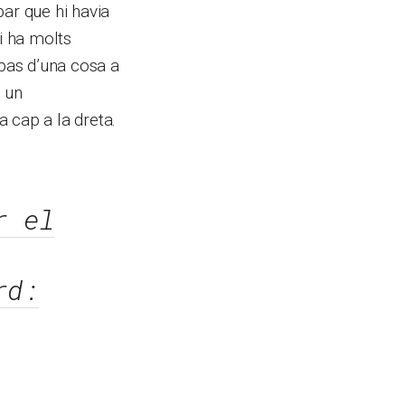
bar que hi havia
i ha molts
 pas d’una cosa a
i un
 cap a la dreta.
r el
rd: