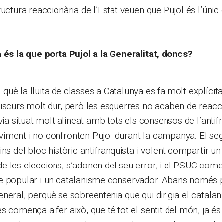
ructura reaccionària de l’Estat veuen que Pujol és l’únic
 és la que porta Pujol a la Generalitat, doncs?
uè la lluita de classes a Catalunya es fa molt explícita
iscurs molt dur, però les esquerres no acaben de reacci
avia situat molt alineat amb tots els consensos de l’anti
iment i no confronten Pujol durant la campanya. El seg
ns del bloc històric antifranquista i volent compartir un
 les eleccions, s’adonen del seu error, i el PSUC come
e popular i un catalanisme conservador. Abans només 
neral, perquè se sobreentenia que qui dirigia el catala
s comença a fer això, que té tot el sentit del món, ja é