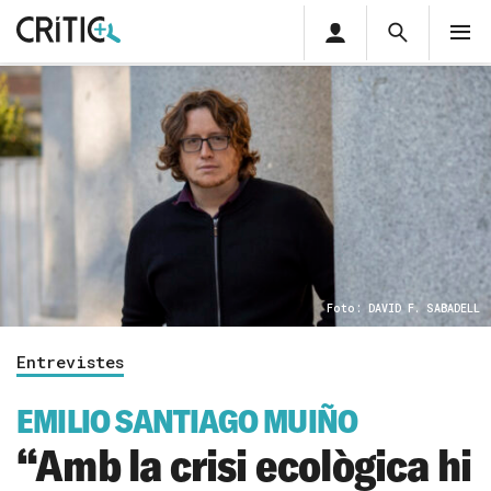
Àrea
Cerca
M
privada
Cerca
Subscriu-t'hi
Cerc
per...
Inicia sessió
Foto: DAVID F. SABADELL
Entrevistes
EMILIO SANTIAGO MUIÑO
“Amb la crisi ecològica hi