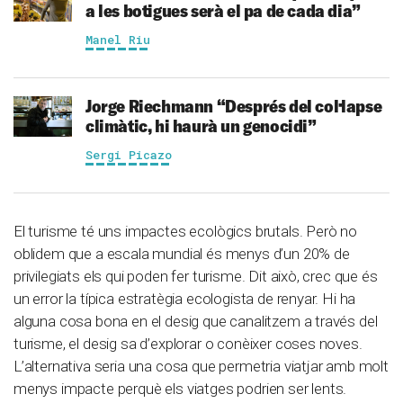
a les botigues serà el pa de cada dia”
Manel Riu
Jorge Riechmann
“Després del col·lapse
climàtic, hi haurà un genocidi”
Sergi Picazo
El turisme té uns impactes ecològics brutals. Però no
oblidem que a escala mundial és menys d’un 20% de
privilegiats els qui poden fer turisme. Dit això, crec que és
un error la típica estratègia ecologista de renyar. Hi ha
alguna cosa bona en el desig que canalitzem a través del
turisme, el desig sa d’explorar o conèixer coses noves.
L’alternativa seria una cosa que permetria viatjar amb molt
menys impacte perquè els viatges podrien ser lents.