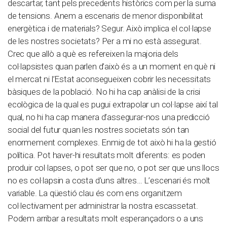
descartar, tant pels precedents històrics com per la suma
de tensions. Anem a escenaris de menor disponibilitat
energètica i de materials? Segur. Això implica el col·lapse
de les nostres societats? Per a mi no està assegurat.
Crec que allò a què es refereixen la majoria dels
col·lapsistes quan parlen d’això és a un moment en què ni
el mercat ni l’Estat aconsegueixen cobrir les necessitats
bàsiques de la població. No hi ha cap anàlisi de la crisi
ecològica de la qual es pugui extrapolar un col·lapse així tal
qual, no hi ha cap manera d’assegurar-nos una predicció
social del futur quan les nostres societats són tan
enormement complexes. Enmig de tot això hi ha la gestió
política. Pot haver-hi resultats molt diferents: es poden
produir col·lapses, o pot ser que no, o pot ser que uns llocs
no es col·lapsin a costa d’uns altres… L’escenari és molt
variable. La qüestió clau és com ens organitzem
col·lectivament per administrar la nostra escassetat.
Podem arribar a resultats molt esperançadors o a uns