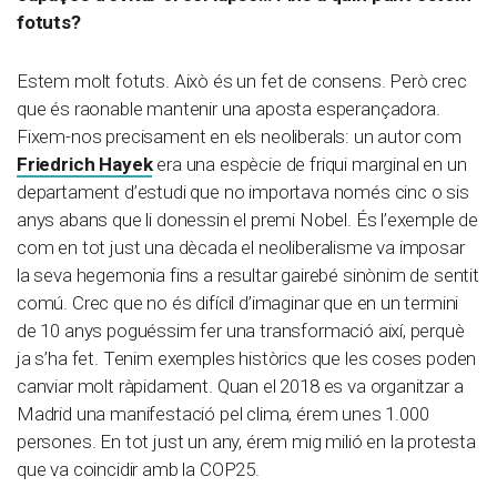
fotuts?
Estem molt fotuts. Això és un fet de consens. Però crec
que és raonable mantenir una aposta esperançadora.
Fixem-nos precisament en els neoliberals: un autor com
Friedrich Hayek
era una espècie de friqui marginal en un
departament d’estudi que no importava només cinc o sis
anys abans que li donessin el premi Nobel. És l’exemple de
com en tot just una dècada el neoliberalisme va imposar
la seva hegemonia fins a resultar gairebé sinònim de sentit
comú. Crec que no és difícil d’imaginar que en un termini
de 10 anys poguéssim fer una transformació així, perquè
ja s’ha fet. Tenim exemples històrics que les coses poden
canviar molt ràpidament. Quan el 2018 es va organitzar a
Madrid una manifestació pel clima, érem unes 1.000
persones. En tot just un any, érem mig milió en la protesta
que va coincidir amb la COP25.