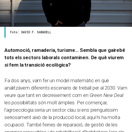
Foto: DAVID F. SABADELL
Automoció, ramaderia, turisme… Sembla que gairebé
tots els sectors laborals contaminen. De què viurem
si fem la transició ecològica?
Fa dos anys, vam fer un model matemàtic en què
analitzàvem diferents escenaris de treball per al 2030. Vam
veure que tant en decreixement com en
Green New Deal
les possibilitats són molt àmplies. Per començar,
l’agroecologia seria un sector clau si ens prenguéssim
seriosament això de la producció local; aquí hi ha molta
ocupació. També feines de reparació, de gestió de les