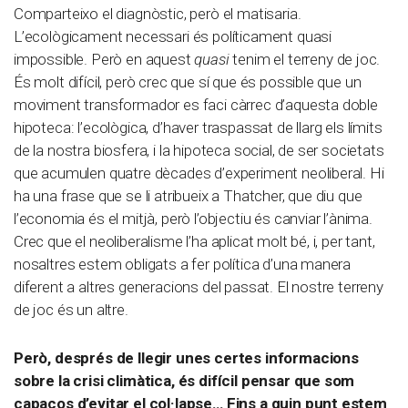
Comparteixo el diagnòstic, però el matisaria.
L’ecològicament necessari és políticament quasi
impossible. Però en aquest
quasi
tenim el terreny de joc.
És molt difícil, però crec que sí que és possible que un
moviment transformador es faci càrrec d’aquesta doble
hipoteca: l’ecològica, d’haver traspassat de llarg els límits
de la nostra biosfera, i la hipoteca social, de ser societats
que acumulen quatre dècades d’experiment neoliberal. Hi
ha una frase que se li atribueix a Thatcher, que diu que
l’economia és el mitjà, però l’objectiu és canviar l’ànima.
Crec que el neoliberalisme l’ha aplicat molt bé, i, per tant,
nosaltres estem obligats a fer política d’una manera
diferent a altres generacions del passat. El nostre terreny
de joc és un altre.
Però, després de llegir unes certes informacions
sobre la crisi climàtica, és difícil pensar que som
capaços d’evitar el col·lapse… Fins a quin punt estem