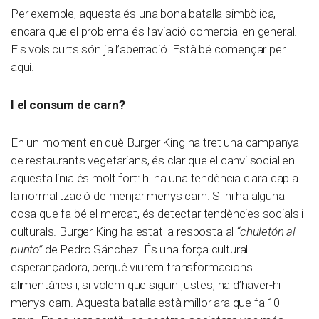
Per exemple, aquesta és una bona batalla simbòlica,
encara que el problema és l’aviació comercial en general.
Els vols curts són ja l’aberració. Està bé començar per
aquí.
I el consum de carn?
En un moment en què Burger King ha tret una campanya
de restaurants vegetarians, és clar que el canvi social en
aquesta línia és molt fort: hi ha una tendència clara cap a
la normalització de menjar menys carn. Si hi ha alguna
cosa que fa bé el mercat, és detectar tendències socials i
culturals. Burger King ha estat la resposta al
“chuletón al
punto”
de Pedro Sánchez. És una força cultural
esperançadora, perquè viurem transformacions
alimentàries i, si volem que siguin justes, ha d’haver-hi
menys carn. Aquesta batalla està millor ara que fa 10