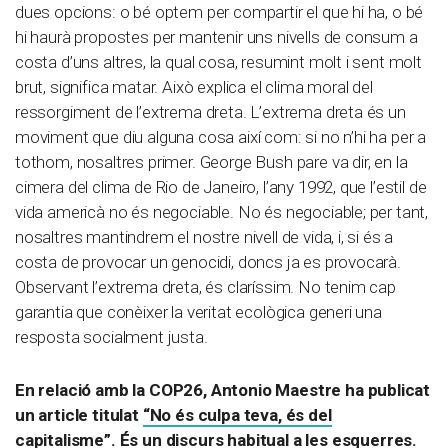
dues opcions: o bé optem per compartir el que hi ha, o bé
hi haurà propostes per mantenir uns nivells de consum a
costa d’uns altres, la qual cosa, resumint molt i sent molt
brut, significa matar. Això explica el clima moral del
ressorgiment de l’extrema dreta. L’extrema dreta és un
moviment que diu alguna cosa així com: si no n’hi ha per a
tothom, nosaltres primer. George Bush pare va dir, en la
cimera del clima de Rio de Janeiro, l’any 1992, que l’estil de
vida americà no és negociable. No és negociable; per tant,
nosaltres mantindrem el nostre nivell de vida, i, si és a
costa de provocar un genocidi, doncs ja es provocarà.
Observant l’extrema dreta, és claríssim. No tenim cap
garantia que conèixer la veritat ecològica generi una
resposta socialment justa.
En relació amb la COP26, Antonio Maestre ha publicat
un article titulat
“No és culpa teva, és del
capitalisme”
. És un discurs habitual a les esquerres.