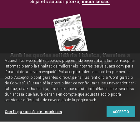
Si ja ets subscriptor/a,
inicia sessió
Amb les quotes solidària i bàsica, t'enviem a
casa la nova revista 'Guanyar'
Aquest lloc web utilitza cookies pròpies i de tercers d'anàlisi per recopilar
informació amb la finalitat de millorar els nostres serveis, així com per a
l'anàlisi de la seva navegació. Pot acceptar totes les cookies prement el
botó “Accepto” o configurar-les o rebutjar-ne l'ús fent clic a “Configuració
Foto: IVAN GIMÉNEZ
de Cookies”. L'usuari té la possibilitat de configurar el seu navegador per
tal que, si així ho desitja, impedexi que siguin instal·lades en el seu disc
dur, encara que haurà de tenir en compte que aquesta acció podrà
ocasionar dificultats de navegació de la pàgina web.
Configuració de cookies
ACCEPTO