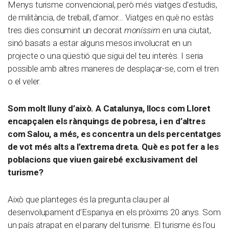
Menys turisme convencional, però més viatges d’estudis,
de militància, de treball, d’amor… Viatges en què no estàs
tres dies consumint un decorat
moníssim
en una ciutat,
sinó basats a estar alguns mesos involucrat en un
projecte o una qüestió que sigui del teu interès. I seria
possible amb altres maneres de desplaçar-se, com el tren
o el veler.
Som molt lluny d’això. A Catalunya, llocs com Lloret
encapçalen els rànquings de pobresa, i en d’altres
com Salou, a més, es concentra un dels percentatges
de vot més alts a l’extrema dreta. Què es pot fer a les
poblacions que viuen gairebé exclusivament del
turisme?
Això que planteges és la pregunta clau per al
desenvolupament d’Espanya en els pròxims 20 anys. Som
un país atrapat en el parany del turisme. El turisme és l’ou