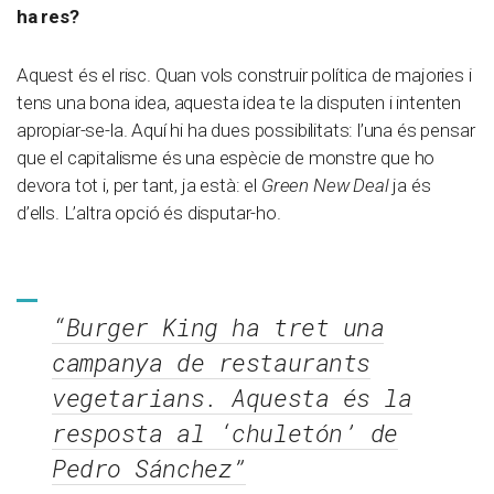
ha res?
Aquest és el risc. Quan vols construir política de majories i
tens una bona idea, aquesta idea te la disputen i intenten
apropiar-se-la. Aquí hi ha dues possibilitats: l’una és pensar
que el capitalisme és una espècie de monstre que ho
devora tot i, per tant, ja està: el
Green New Deal
ja és
d’ells. L’altra opció és disputar-ho.
“Burger King ha tret una
campanya de restaurants
vegetarians. Aquesta és la
resposta al
‘chuletón’
de
Pedro Sánchez”