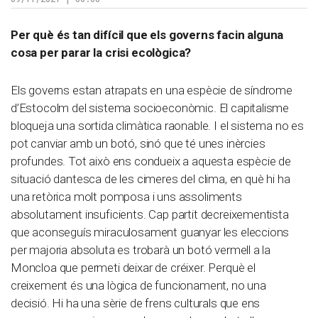
Per què és tan difícil que els governs facin alguna
cosa per parar la crisi ecològica?
Els governs estan atrapats en una espècie de síndrome
d’Estocolm del sistema socioeconòmic. El capitalisme
bloqueja una sortida climàtica raonable. I el sistema no es
pot canviar amb un botó, sinó que té unes inèrcies
profundes. Tot això ens condueix a aquesta espècie de
situació dantesca de les cimeres del clima, en què hi ha
una retòrica molt pomposa i uns assoliments
absolutament insuficients. Cap partit decreixementista
que aconseguís miraculosament guanyar les eleccions
per majoria absoluta es trobarà un botó vermell a la
Moncloa que permeti deixar de créixer. Perquè el
creixement és una lògica de funcionament, no una
decisió. Hi ha una sèrie de frens culturals que ens