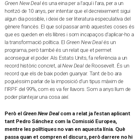
Green New Deal
és una eina per a l’aquí i l’ara, per a un
horitzó de 10 anys, per intentar que el decreixement sigui
algun dia possible, i deixi de ser literatura especulativa del
gènere francès. El que sol passar amb aquestes coses és
que es queden en els llibres i som incapaços d’aplicar-ho a
la transformació política. El
Green New Deal
és un
programa, però també és un relat que et permet
aconseguir el poder. Als Estats Units, fa referència a un
record històric concret, al
New Deal
de Roosevelt. És un
record que els de baix poden guanyar. Tant de bo ara
poguéssim parlar de la imposició d’un tipus màxim de
l’IRPF del 99%, com es va fer llavors. Som a anys llum de
poder plantejar una cosa així.
Però el
Green New Deal
com a relat ja l’estan aplicant
tant Pedro Sánchez com la Comissió Europea,
mentre les polítiques no van en aquesta línia. Què
passa quan et compren el discurs, però darrere no hi