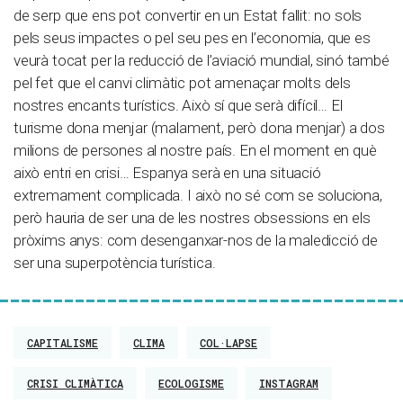
de serp que ens pot convertir en un Estat fallit: no sols
pels seus impactes o pel seu pes en l’economia, que es
veurà tocat per la reducció de l’aviació mundial, sinó també
pel fet que el canvi climàtic pot amenaçar molts dels
nostres encants turístics. Això sí que serà difícil… El
turisme dona menjar (malament, però dona menjar) a dos
milions de persones al nostre país. En el moment en què
això entri en crisi… Espanya serà en una situació
extremament complicada. I això no sé com se soluciona,
però hauria de ser una de les nostres obsessions en els
pròxims anys: com desenganxar-nos de la maledicció de
ser una superpotència turística.
CAPITALISME
CLIMA
COL·LAPSE
CRISI CLIMÀTICA
ECOLOGISME
INSTAGRAM