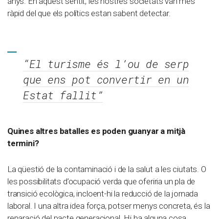
anys. En aquest sentit, les nostres societats van més
ràpid del que els polítics estan sabent detectar.
“El turisme és l’ou de serp
que ens pot convertir en un
Estat fallit”
Quines altres batalles es poden guanyar a mitjà
termini?
La qüestió de la contaminació i de la salut a les ciutats. O
les possibilitats d’ocupació verda que oferiria un pla de
transició ecològica, incloent-hi la reducció de la jornada
laboral. I una altra idea força, potser menys concreta, és la
reparació del pacte generacional. Hi ha alguna cosa