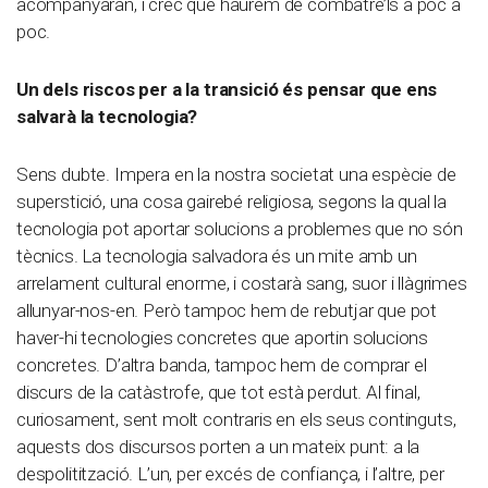
acompanyaran, i crec que haurem de combatre’ls a poc a
poc.
Un dels riscos per a la transició és pensar que ens
salvarà la tecnologia?
Sens dubte. Impera en la nostra societat una espècie de
superstició, una cosa gairebé religiosa, segons la qual la
tecnologia pot aportar solucions a problemes que no són
tècnics. La tecnologia salvadora és un mite amb un
arrelament cultural enorme, i costarà sang, suor i llàgrimes
allunyar-nos-en. Però tampoc hem de rebutjar que pot
haver-hi tecnologies concretes que aportin solucions
concretes. D’altra banda, tampoc hem de comprar el
discurs de la catàstrofe, que tot està perdut. Al final,
curiosament, sent molt contraris en els seus continguts,
aquests dos discursos porten a un mateix punt: a la
despolitització. L’un, per excés de confiança, i l’altre, per