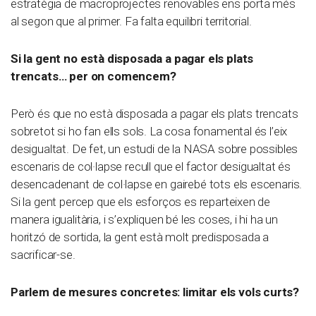
estratègia de macroprojectes renovables ens porta més
al segon que al primer. Fa falta equilibri territorial.
Si la gent no està disposada a pagar els plats
trencats… per on comencem?
Però és que no està disposada a pagar els plats trencats
sobretot si ho fan ells sols. La cosa fonamental és l’eix
desigualtat. De fet, un estudi de la NASA sobre possibles
escenaris de col·lapse recull que el factor desigualtat és
desencadenant de col·lapse en gairebé tots els escenaris.
Si la gent percep que els esforços es reparteixen de
manera igualitària, i s’expliquen bé les coses, i hi ha un
horitzó de sortida, la gent està molt predisposada a
sacrificar-se.
Parlem de mesures concretes: limitar els vols curts?