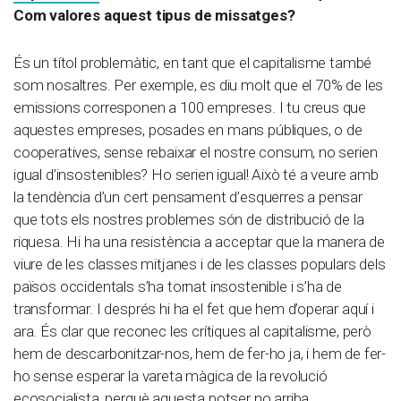
Com valores aquest tipus de missatges?
És un títol problemàtic, en tant que el capitalisme també
som nosaltres. Per exemple, es diu molt que el 70% de les
emissions corresponen a 100 empreses. I tu creus que
aquestes empreses, posades en mans públiques, o de
cooperatives, sense rebaixar el nostre consum, no serien
igual d’insostenibles? Ho serien igual! Això té a veure amb
la tendència d’un cert pensament d’esquerres a pensar
que tots els nostres problemes són de distribució de la
riquesa. Hi ha una resistència a acceptar que la manera de
viure de les classes mitjanes i de les classes populars dels
països occidentals s’ha tornat insostenible i s’ha de
transformar. I després hi ha el fet que hem d’operar aquí i
ara. És clar que reconec les crítiques al capitalisme, però
hem de descarbonitzar-nos, hem de fer-ho ja, i hem de fer-
ho sense esperar la vareta màgica de la revolució
ecosocialista, perquè aquesta potser no arriba.