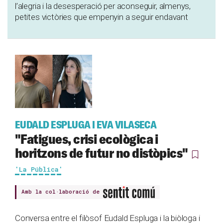
l’alegria i la desesperació per aconseguir, almenys,
petites victòries que empenyin a seguir endavant
EUDALD ESPLUGA I EVA VILASECA
"Fatigues, crisi ecològica i
horitzons de futur no distòpics"
'La Pública'
Amb la col·laboració de
Conversa entre el filòsof Eudald Espluga i la biòloga i