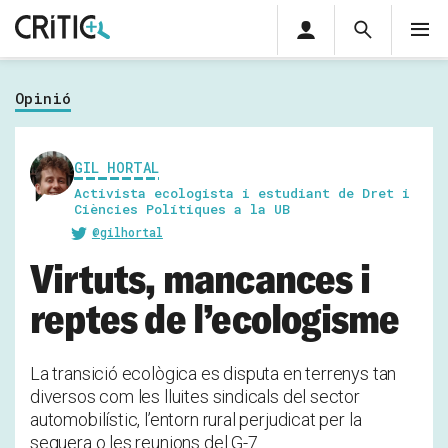
Àrea
Cerca
M
privada
Cerca
Subscriu-t'hi
Cerc
per...
Opinió
Inicia sessió
GIL HORTAL
Activista ecologista i estudiant de Dret i
Ciències Polítiques a la UB
@gilhortal
Virtuts, mancances i
reptes de l’ecologisme
La transició ecològica es disputa en terrenys tan
diversos com les lluites sindicals del sector
automobilístic, l’entorn rural perjudicat per la
sequera o les reunions del G-7