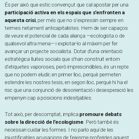
És per això que estic convençut que cal apostar per una
participació activa en els espais que s’enfronten a
aquesta crisi
, per més que no s’expressin sempre en
termes netament anticapitalistes. Hem de ser capaços
de veure el potencial de cada aliança —ecologista o de
qualsevol altra mena— i explotar-lo al màxim per fer
avançar un projecte socialista. Dotar d’una orientació
estratègica lluites socials que s’han construït entorn
d’etiquetes vaporoses, però imprescindibles, és un repte
que no podem eludir; en primer lloc, perquè permeten
estendre les nostres tesis; en segon lloc, perquè hi ha el
risc que una conjunció de desorientació i desesperació les
empenyin cap a posicions indesitjables.
Tot això, per descomptat, implica
promoure debats
sobre la direcció de l’ecologisme
. Però també és
necessari cuidar les formes. I no parlo aquí de les
injustificables acusacions de feixisme proferides aquest