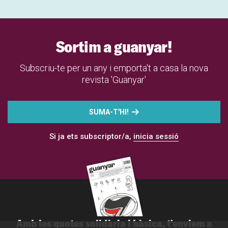
Sortim a guanyar!
Subscriu-te per un any i emporta't a casa la nova
revista 'Guanyar'
SUMA-T'HI!
Si ja ets subscriptor/a,
inicia sessió
Amb les quotes solidària i bàsica, t'enviem a