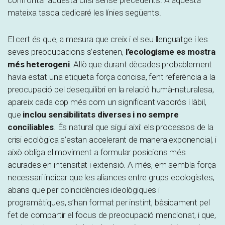
confrontar aquesta crisi sense precedents. A aquesta
mateixa tasca dedicaré les línies següents.
El cert és que, a mesura que creix i el seu llenguatge i les
seves preocupacions s’estenen,
l’ecologisme es mostra
més heterogeni
. Allò que durant dècades probablement
havia estat una etiqueta força concisa, fent referència a la
preocupació pel desequilibri en la relació humà-naturalesa,
apareix cada cop més com un significant vaporós i làbil,
que
inclou sensibilitats diverses i no sempre
conciliables
. És natural que sigui així: els processos de la
crisi ecològica s’estan accelerant de manera exponencial, i
això obliga el moviment a formular posicions més
acurades en intensitat i extensió. A més, em sembla força
necessari indicar que les aliances entre grups ecologistes,
abans que per coincidències ideològiques i
programàtiques, s’han format per instint, bàsicament pel
fet de compartir el focus de preocupació mencionat, i que,