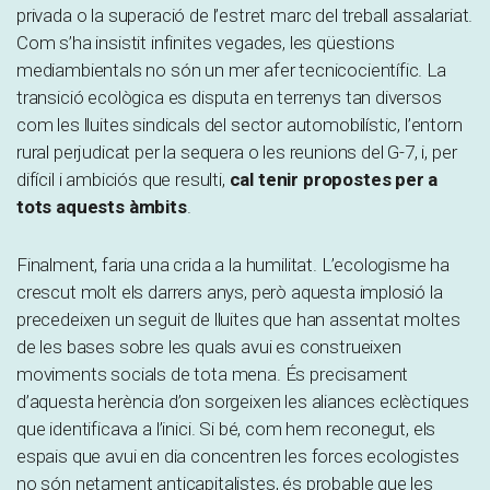
privada o la superació de l’estret marc del treball assalariat.
Com s’ha insistit infinites vegades, les qüestions
mediambientals no són un mer afer tecnicocientífic. La
transició ecològica es disputa en terrenys tan diversos
com les lluites sindicals del sector automobilístic, l’entorn
rural perjudicat per la sequera o les reunions del G-7, i, per
difícil i ambiciós que resulti,
cal tenir propostes per a
tots aquests àmbits
.
Finalment, faria una crida a la humilitat. L’ecologisme ha
crescut molt els darrers anys, però aquesta implosió la
precedeixen un seguit de lluites que han assentat moltes
de les bases sobre les quals avui es construeixen
moviments socials de tota mena. És precisament
d’aquesta herència d’on sorgeixen les aliances eclèctiques
que identificava a l’inici. Si bé, com hem reconegut, els
espais que avui en dia concentren les forces ecologistes
no són netament anticapitalistes, és probable que les