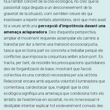
fa a l’àmbit concret de la crisi ecològica, no crec que la
passivitat sigui deguda a un desconeixement de la
gravetat de la situació, com semblen creure els qui
insisteixen a repetir veritats aterridores, sinó que més aviat
té a veure amb una
percepció d’impotència davant una
amenaça aclaparadora
. Des d’aquesta perspectiva,
ampliar el moviment requereix assenyalar els camins a
transitar per dur a terme una transició ecosocial justa,
tasca que en bona part es concreta a treballar perquè els
conflictes que imposa la conjuntura arribin a bon port. Es
tracta, per tant, de resoldre les preocupacions quotidianes
des de l’organització de base, mostrant que l’acció
col·lectiva és una condició necessària per a la victòria.
Relacionat encara amb aquesta voluntat il·luminadora que
comentava, cal destacar que, malgrat que la crisi
ecològica signifiqui una amenaça que condiciona tots els
àmbits de l’existència en societat, no és ni necessari ni
desitjable intentar explicar tot esdeveniment convuls des