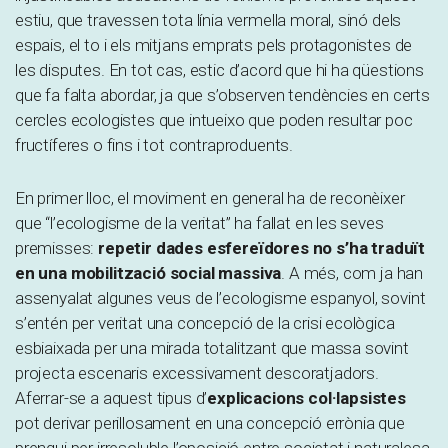
estiu, que travessen tota línia vermella moral, sinó dels
espais, el to i els mitjans emprats pels protagonistes de
les disputes. En tot cas, estic d’acord que hi ha qüestions
que fa falta abordar, ja que s’observen tendències en certs
cercles ecologistes que intueixo que poden resultar poc
fructíferes o fins i tot contraproduents.
En primer lloc, el moviment en general ha de reconèixer
que “l’ecologisme de la veritat” ha fallat en les seves
premisses:
repetir dades esfereïdores no s’ha traduït
en una mobilització social massiva
. A més, com ja han
assenyalat algunes veus de l’ecologisme espanyol, sovint
s’entén per veritat una concepció de la crisi ecològica
esbiaixada per una mirada totalitzant que massa sovint
projecta escenaris excessivament descoratjadors.
Aferrar-se a aquest tipus d’
explicacions col·lapsistes
pot derivar perillosament en una concepció errònia que