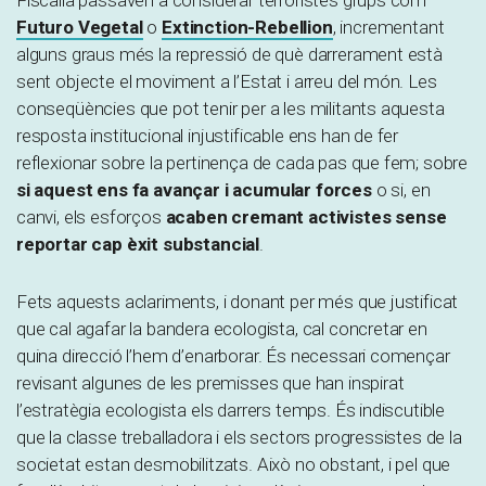
Fiscalia passaven a considerar terroristes grups com
Futuro Vegetal
o
Extinction-Rebellion
, incrementant
alguns graus més la repressió de què darrerament està
sent objecte el moviment a l’Estat i arreu del món. Les
conseqüències que pot tenir per a les militants aquesta
resposta institucional injustificable ens han de fer
reflexionar sobre la pertinença de cada pas que fem; sobre
si aquest ens fa avançar i acumular forces
o si, en
canvi, els esforços
acaben cremant activistes sense
reportar cap èxit substancial
.
Fets aquests aclariments, i donant per més que justificat
que cal agafar la bandera ecologista, cal concretar en
quina direcció l’hem d’enarborar. És necessari començar
revisant algunes de les premisses que han inspirat
l’estratègia ecologista els darrers temps. És indiscutible
que la classe treballadora i els sectors progressistes de la
societat estan desmobilitzats. Això no obstant, i pel que