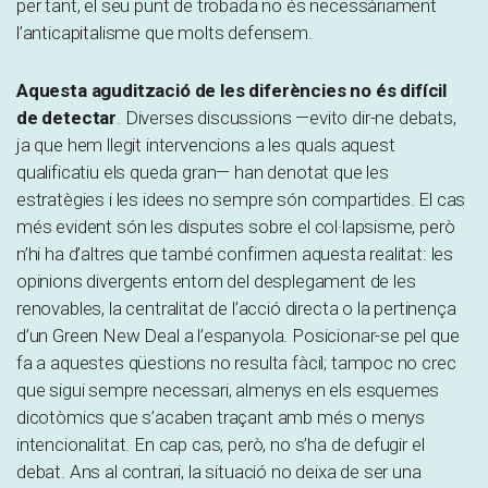
per tant, el seu punt de trobada no és necessàriament
l’anticapitalisme que molts defensem.
Aquesta agudització de les diferències no és difícil
de detectar
. Diverses discussions —evito dir-ne debats,
ja que hem llegit intervencions a les quals aquest
qualificatiu els queda gran— han denotat que les
estratègies i les idees no sempre són compartides. El cas
més evident són les disputes sobre el col·lapsisme, però
n’hi ha d’altres que també confirmen aquesta realitat: les
opinions divergents entorn del desplegament de les
renovables, la centralitat de l’acció directa o la pertinença
d’un Green New Deal a l’espanyola. Posicionar-se pel que
fa a aquestes qüestions no resulta fàcil; tampoc no crec
que sigui sempre necessari, almenys en els esquemes
dicotòmics que s’acaben traçant amb més o menys
intencionalitat. En cap cas, però, no s’ha de defugir el
debat. Ans al contrari, la situació no deixa de ser una