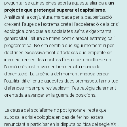
preguntar-se quines eines aporta aquesta aliança a
un
projecte que pretengui superar el capitalisme
.
Analitzant la conjuntura, marcada per la pauperització
creixent, l’auge de l’extrema dreta i l’acceleració de la crisi
ecològica, crec que als socialistes se’ns exigeix tanta
generositat i altura de mires com claredat estratègica i
programàtica. No em sembla que sigui moment ni per
doctrines excessivament ortodoxes que empetiteixin
irremeiablement les nostres files ni per encallar-se en
l’acció més instintivament immediata mancada
d’orientació. La urgència del moment imposa cercar
l’equilibri difícil entre aquestes dues premisses: l’amplitud
d’aliances —sempre revisables— i l’estratègia clarament
orientada a avançar en la guerra de posicions.
La causa del socialisme no pot ignorar el repte que
suposa la crisi ecològica; en cas de fer-ho, estarà
renunciant a participar en la disputa política del segle XXI.