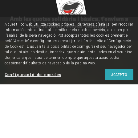
Amb les quotes solidària i bàsica, t'enviem a
casa la nova revista 'Guanyar'
Aquest lloc web utilitza cookies pròpies i de tercers d'anàlisi per recopilar
informació amb la finalitat de millorar els nostres serveis, així com per a
l'anàlisi de la seva navegació. Pot acceptar totes les cookies prement el
botó “Accepto” o configurar-les o rebutjar-ne l'ús fent clic a “Configuració
de Cookies”. L'usuari té la possibilitat de configurar el seu navegador per
tal que, si així ho desitja, impedexi que siguin instal·lades en el seu disc
dur, encara que haurà de tenir en compte que aquesta acció podrà
ocasionar dificultats de navegació de la pàgina web.
Configuració de cookies
ACCEPTO