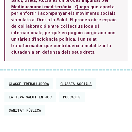
Salut, Drets, Acció
és un procés impulsat per
Medicusmundi mediterrània
i
Quepo
que aposta
per enfortir i acompanyar els moviments socials
vinculats al Dret a la Salut. El procés obre espais
de col·laboració entre col·lectius locals i
internacionals, perquè en puguin sorgir accions
unitàries d'incidència política, i un relat
transformador que contribueixi a mobilitzar la
ciutadania en defensa dels seus drets.
CLASSE TREBALLADORA
CLASSES SOCIALS
LA TEVA SALUT EN JOC
PODCASTS
SANITAT PÚBLICA