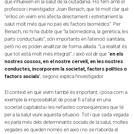
que influeixen en la salut de la ciutadania. Ho fem amb el
professor i investigador Joan Benach, que té molt clar què
“el lloc on vivim ens afecta directament i estretament la
salut molt més que no pas els factors biomèdics”. Per
Benach, no hi ha dubte que “la biomedicina, la genètica, les
parts conductuals”, són importants en l’atenció sanitària,
però no es poden analitzar de forma aïllada. “La realitat és
que tot està molt més integrat”, i això vol dir que “
en els
nostres cossos, en el nostre cervell, en les nostres
conductes, incorporem la societat, factors polítics o
factors socials
“, segons explica l’investigador.
El context en què vivim també és important, i posa com a
exemple la impossibilitat de posar fi a l’atur en una
societat capitalista i les nefastes conseqüències que té
per a la salut viure aquesta situació. Tot i que cada vegada
es parla més dels determinants socials de la salut, moltes
vegades es queden només en això i no se n’aborda el