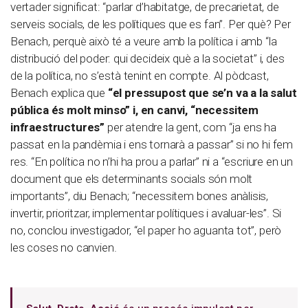
vertader significat: “parlar d’habitatge, de precarietat, de
serveis socials, de les polítiques que es fan”. Per què? Per
Benach, perquè això té a veure amb la política i amb “la
distribució del poder: qui decideix què a la societat” i, des
de la política, no s’està tenint en compte. Al pòdcast,
Benach explica que
“el pressupost que se’n va a la salut
pública és molt minso” i, en canvi, “necessitem
infraestructures”
per atendre la gent, com “ja ens ha
passat en la pandèmia i ens tornarà a passar” si no hi fem
res. “En política no n’hi ha prou a parlar” ni a “escriure en un
document que els determinants socials són molt
importants”, diu Benach; “necessitem bones anàlisis,
invertir, prioritzar, implementar polítiques i avaluar-les”. Si
no, conclou investigador, “el paper ho aguanta tot”, però
les coses no canvien.