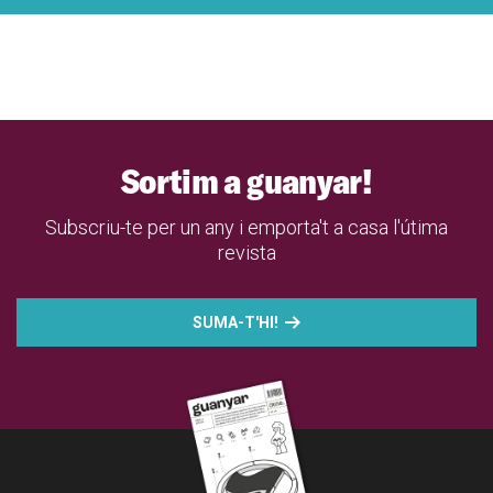
Sortim a guanyar!
Subscriu-te per un any i emporta't a casa l'útima
revista
SUMA-T'HI!