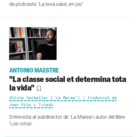
de pòdcasts 'La teva salut, en joc'
ANTONIO MAESTRE
"La classe social et determina tota
la vida"
Olivia Carballar ('La Marea') / traducció de
Joan Vila i Triadú
Entrevista al subdirector de 'La Marea' i autor del llibre
'Los rotos'