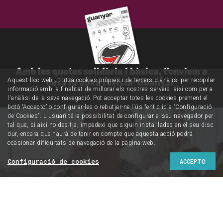
Amb les quotes solidària i bàsica, t'enviem a
casa la nova revista 'Guanyar'
Aquest lloc web utilitza cookies pròpies i de tercers d'anàlisi per recopilar
informació amb la finalitat de millorar els nostres serveis, així com per a
l'anàlisi de la seva navegació. Pot acceptar totes les cookies prement el
botó “Accepto” o configurar-les o rebutjar-ne l'ús fent clic a “Configuració
de Cookies”. L'usuari té la possibilitat de configurar el seu navegador per
tal que, si així ho desitja, impedexi que siguin instal·lades en el seu disc
dur, encara que haurà de tenir en compte que aquesta acció podrà
ocasionar dificultats de navegació de la pàgina web.
Configuració de cookies
ACCEPTO