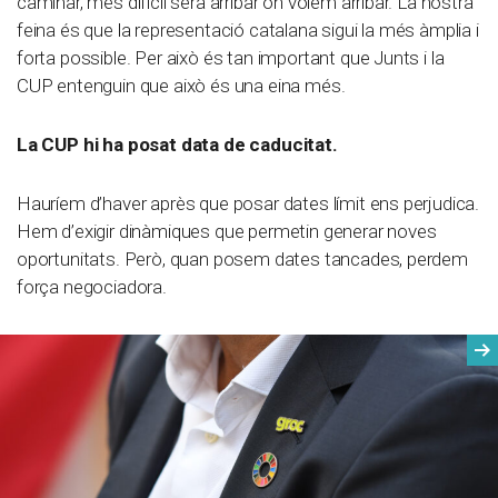
caminar, més difícil serà arribar on volem arribar. La nostra
feina és que la representació catalana sigui la més àmplia i
forta possible. Per això és tan important que Junts i la
CUP entenguin que això és una eina més.
La CUP hi ha posat data de caducitat.
Hauríem d’haver après que posar dates límit ens perjudica.
Hem d’exigir dinàmiques que permetin generar noves
oportunitats. Però, quan posem dates tancades, perdem
força negociadora.
Seg