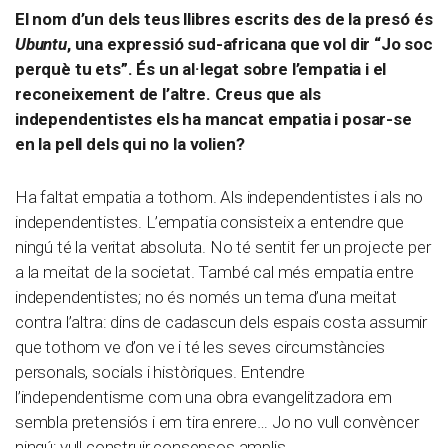
El nom d’un dels teus llibres escrits des de la presó és
Ubuntu
, una expressió sud-africana que vol dir “Jo soc
perquè tu ets”. És un al·legat sobre l’empatia i el
reconeixement de l’altre. Creus que als
independentistes els ha mancat empatia i posar-se
en la pell dels qui no la volien?
Ha faltat empatia a tothom. Als independentistes i als no
independentistes. L’empatia consisteix a entendre que
ningú té la veritat absoluta. No té sentit fer un projecte per
a la meitat de la societat. També cal més empatia entre
independentistes; no és només un tema d’una meitat
contra l’altra: dins de cadascun dels espais costa assumir
que tothom ve d’on ve i té les seves circumstàncies
personals, socials i històriques. Entendre
l’independentisme com una obra evangelitzadora em
sembla pretensiós i em tira enrere… Jo no vull convèncer
ningú; vull construir consensos amplis.