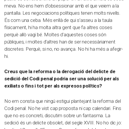
meva. No ens hem d’obsessionar amb el que veiem a la
pantalla. Les negociacions polítiques tenen molts nivells.
És com una ceba. Més enllà de qui s’asseu a la taula
físicament, hi ha molta altra gent que fa altres coses
perquè allò vagi bé. Moltes d’aquestes coses són
públiques, i moltes d’altres han de ser necessàriament
discretes. Perquè, si no, no avança. No hi ha més a afegir-
hi.
Creus que la reforma o la derogació del delicte de
sedició del Codi penal podria ser una solució per als
exiliats o fins i tot per als expresos polítics?
No em consta que ningú estigui plantejant la reforma del
Codi penal. No he vist cap proposta ni cap calendari. Fins
que no es concreti, discutim sobre un fantasma. La
sedició és un delicte obsolet, del segle XVIII. No ho dic jo: