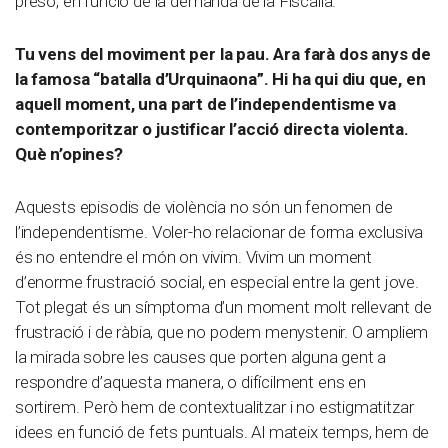
presó, en funció de la demanda de la Fiscalia.
Tu vens del moviment per la pau. Ara farà dos anys de
la famosa “batalla d’Urquinaona”. Hi ha qui diu que, en
aquell moment, una part de l’independentisme va
contemporitzar o justificar l’acció directa violenta.
Què n’opines?
Aquests episodis de violència no són un fenomen de
l’independentisme. Voler-ho relacionar de forma exclusiva
és no entendre el món on vivim. Vivim un moment
d’enorme frustració social, en especial entre la gent jove.
Tot plegat és un símptoma d’un moment molt rellevant de
frustració i de ràbia, que no podem menystenir. O ampliem
la mirada sobre les causes que porten alguna gent a
respondre d’aquesta manera, o difícilment ens en
sortirem. Però hem de contextualitzar i no estigmatitzar
idees en funció de fets puntuals. Al mateix temps, hem de