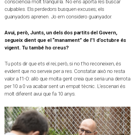
consciència molt tranquil·la. No ens aporta res buscar
culpables. Els perdedors busquen excuses; els
guanyadors aprenen. Jo em considero guanyador.
Avui, però, Junts, un dels dos partits del Govern,
segueix dient que el “manament” de l’1 d’octubre és
vigent. Tu també ho creus?
Tu pots dir que ets el rei; però, si no t’ho reconeixen, és
evident que no serveix per a res. Constatar això no resta
valor a l’1-O: allò que molta gent creia que seria una derrota
per 10 a 0 va acabar sent un empat tècnic. L’escenari és
molt diferent avui que fa 10 anys.