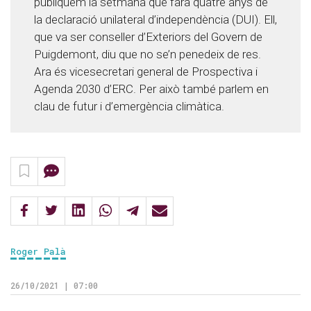
publiquem la setmana que farà quatre anys de
la declaració unilateral d’independència (DUI). Ell,
que va ser conseller d’Exteriors del Govern de
Puigdemont, diu que no se’n penedeix de res.
Ara és vicesecretari general de Prospectiva i
Agenda 2030 d’ERC. Per això també parlem en
clau de futur i d’emergència climàtica.
Roger Palà
26/10/2021 | 07:00