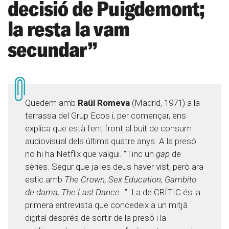
decisió de Puigdemont;
la resta la vam
secundar”
Quedem amb
Raül Romeva
(Madrid, 1971) a la
terrassa del Grup Ecos i, per començar, ens
explica que està fent front al buit de consum
audiovisual dels últims quatre anys. A la presó
no hi ha Netflix que valgui. “Tinc un
gap
de
sèries. Segur que ja les deus haver vist, però ara
estic amb
The Crown,
Sex Education, Gambito
de dama, The Last Dance
…”. La de CRÍTIC és la
primera entrevista que concedeix a un mitjà
digital després de sortir de la presó i la