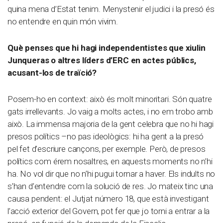
quina mena d’Estat tenim. Menystenir el judici i la presó és
no entendre en quin món vivim.
Què penses que hi hagi independentistes que xiulin
Junqueras o altres líders d’ERC en actes públics,
acusant-los de traïció?
Posem-ho en context: això és molt minoritari. Són quatre
gats irrellevants. Jo vaig a molts actes, i no em trobo amb
això. La immensa majoria de la gent celebra que no hi hagi
presos polítics –no pas ideològics: hi ha gent a la presó
pel fet d’escriure cançons, per exemple. Però, de presos
polítics com érem nosaltres, en aquests moments no n’hi
ha. No vol dir que no n’hi pugui tornar a haver. Els indults no
s’han d’entendre com la solució de res. Jo mateix tinc una
causa pendent: el Jutjat número 18, que està investigant
l’acció exterior del Govern, pot fer que jo torni a entrar a la