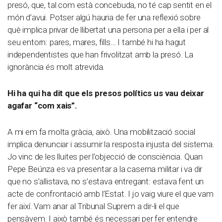
presó, que, tal com està concebuda, no té cap sentit en el
món d’avui. Potser algú hauria de fer una reflexió sobre
què implica privar de llibertat una persona per a ella i per al
seu entorn: pares, mares, fills… I també hi ha hagut
independentistes que han frivolitzat amb la presó. La
ignorància és molt atrevida.
Hi ha qui ha dit que els presos polítics us vau deixar
agafar “com xais”.
A mi em fa molta gràcia, això. Una mobilització social
implica denunciar i assumir la resposta injusta del sistema.
Jo vinc de les lluites per l’objecció de consciència. Quan
Pepe Beúnza es va presentar a la caserna militar i va dir
que no s’allistava, no s’estava entregant: estava fent un
acte de confrontació amb l’Estat. I jo vaig viure el que vam
fer així. Vam anar al Tribunal Suprem a dir-li el que
pensàvem. I això també és necessari per fer entendre