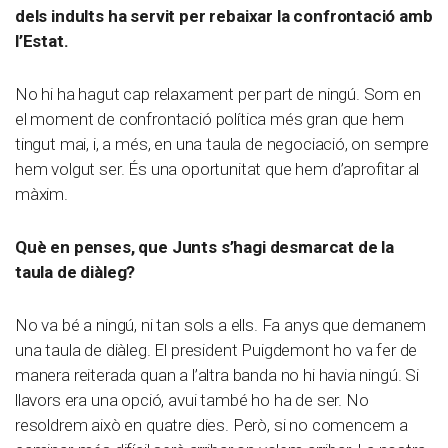
dels indults ha servit per rebaixar la confrontació amb
l’Estat.
No hi ha hagut cap relaxament per part de ningú. Som en
el moment de confrontació política més gran que hem
tingut mai, i, a més, en una taula de negociació, on sempre
hem volgut ser. És una oportunitat que hem d’aprofitar al
màxim.
Què en penses, que Junts s’hagi desmarcat de la
taula de diàleg?
No va bé a ningú, ni tan sols a ells. Fa anys que demanem
una taula de diàleg. El president Puigdemont ho va fer de
manera reiterada quan a l’altra banda no hi havia ningú. Si
llavors era una opció, avui també ho ha de ser. No
resoldrem això en quatre dies. Però, si no comencem a