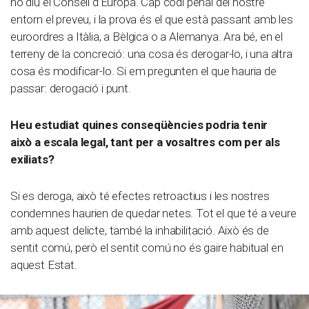
ho diu el Consell d’Europa. Cap codi penal del nostre
entorn el preveu, i la prova és el que està passant amb les
euroordres a Itàlia, a Bèlgica o a Alemanya. Ara bé, en el
terreny de la concreció: una cosa és derogar-lo, i una altra
cosa és modificar-lo. Si em pregunten el que hauria de
passar: derogació i punt.
Heu estudiat quines conseqüències podria tenir
això a escala legal, tant per a vosaltres com per als
exiliats?
Si es deroga, això té efectes retroactius i les nostres
condemnes haurien de quedar netes. Tot el que té a veure
amb aquest delicte, també la inhabilitació. Això és de
sentit comú, però el sentit comú no és gaire habitual en
aquest Estat.