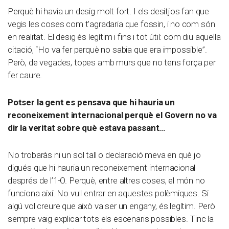
Perquè hi havia un desig molt fort. I els desitjos fan que
vegis les coses com t’agradaria que fossin, i no com són
en realitat. El desig és legítim i fins i tot útil: com diu aquella
citació, “Ho va fer perquè no sabia que era impossible”.
Però, de vegades, topes amb murs que no tens força per
fer caure.
Potser la gent es pensava que hi hauria un
reconeixement internacional perquè el Govern no va
dir la veritat sobre què estava passant…
No trobaràs ni un sol tall o declaració meva en què jo
digués que hi hauria un reconeixement internacional
després de l’1-O. Perquè, entre altres coses, el món no
funciona així. No vull entrar en aquestes polèmiques. Si
algú vol creure que això va ser un engany, és legítim. Però
sempre vaig explicar tots els escenaris possibles. Tinc la