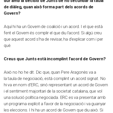
dur amb la decisió de Junts de no secundar la taula
de diàleg, quan això forma part dels acords de
Govern?
Aquí hi ha un Govern de coalició i un acord. I el que està
fent el Govern és complir el que diu l’acord. Si algú creu
que aquest acord s’ha de revisar, ha d’explicar com i per
què.
Creus que Junts està incomplint l’acord de Govern?
Això no ho he dit. Dic que, quan Pere Aragonès va a
la taula de negociació, està complint un acord signat. No
hi va en nom d’ERC, sinó representant un acord de Govern
i el sentiment majoritari de la societat catalana, que vol
una solució política negociada. ERC es va presentar amb
un programa explícit a favor de la negociació i va guanyar
les eleccions. I hi ha un acord de Govern que diu això. Si