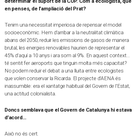
determinar el suport de la CUP. Com a ecologista, què
en penses, de l’ampliació del Prat?
Tenim una necessitat imperiosa de repensar el model
socioeconòmic. Hem d’arribar a la neutralitat climàtica
abans del 2050, reduir les emissions de gasos de manera
brutal; les energies renovables haurien de representar el
45% d’aquí a 10 anys i ara som al 9%. En aquest context…
té sentit fer aeroports que tinguin molta més capacitat?
No podem reduir el debat a una lluita entre ecologistes
que volen conservar la Ricarda. El projecte d’AENA és
inassumible: era el xantatge habitual del Govern de l’Estat,
una actitud colonialista.
Doncs semblava que el Govern de Catalunya hi estava
d’acord…
Això no és cert.