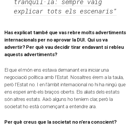
tranquil·la: sempre vaig
explicar tots els escenaris”
Has explicat també que vas rebre molts advertiments
internacionals per no aprovar la DUI. Qui us va
advertir? Per què vau decidir tirar endavant si rebíeu
aquests advertiments?
El que el món ens estava demanant era iniciar una
negociació política amb l’Estat. Nosaltres érem a la taula,
però l’Estat no. I en l’àmbit internacional no hi ha ningú que
ens esperi amb els braços oberts. Els aliats dels estats
són altres estats. Això alguns ho teníem clar, però la
societat ho està començant a entendre ara.
Per què creus que la societat no n’era conscient?