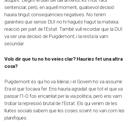
adquirit. Llegint el diari del dia anterior, és molt fàcil
sentenciar; però, en aquell moment, qualsevol decisió
hauria tingut conseqüències negatives. No tenim
garanties que sense DUI no hi hagués hagut la mateixa
reacció per part de l’Estat. També vull recordar que la DUI
va ser una decisió de Puigdemont, i la resta la vam
secundar.
Vols dir que tu no ho veies clar? Hauries fet una altra
cosa?
Puigdemont és qui ho va liderar, i el Govern ho va assumir.
Era el que tocava fer. Ens hauria agradat que tot el que va
passar l’1-O fos encarrilat per la via política, però ens vam
trobar la repressió brutal de l’Estat. Els qui venim de les
lluites socials sabem que les coses sovint no van com les
planifiques.