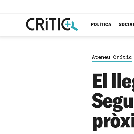
POLÍTICA
SOCIA
Cerca
per...
Ateneu Crític
El ll
Seguí
pròx