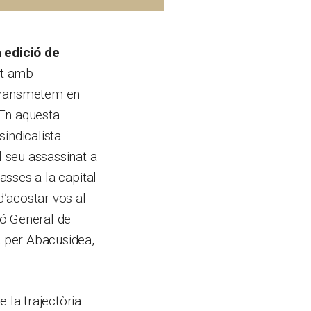
 edició de
nt amb
transmetem en
En aquesta
sindicalista
l seu assassinat a
asses a la capital
’acostar-vos al
ió General de
a per Abacusidea,
la trajectòria