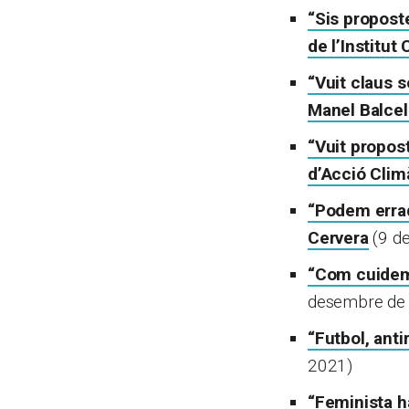
“Sis proposte
de l’Institut
“Vuit claus s
Manel Balcel
“Vuit propost
d’Acció Clim
“Podem errad
Cervera
(9 d
“Com cuidem 
desembre de
“Futbol, anti
2021)
“Feminista h