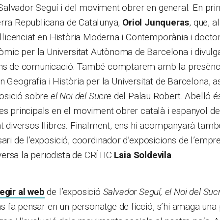
e Salvador Seguí i del moviment obrer en general. En prim
erra Republicana de Catalunya,
Oriol Junqueras
, que, 
s llicenciat en Història Moderna i Contemporània i doctor
ic per la Universitat Autònoma de Barcelona i divulgad
jans de comunicació. També comptarem amb la presènc
en Geografia i Història per la Universitat de Barcelona, 
xposició sobre
el Noi del Sucre
del Palau Robert. Abelló é
es principals en el moviment obrer català i espanyol de
at diversos llibres. Finalment, ens hi acompanyarà tam
sari de l’exposició, coordinador d’exposicions de l’emp
ersa la periodista de CRÍTIC
Laia Soldevila
.
legir al web
de l’exposició
Salvador Seguí, el Noi del Suc
 fa pensar en un personatge de ficció, s’hi amaga una 