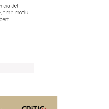
ència del
le, amb motiu
bert