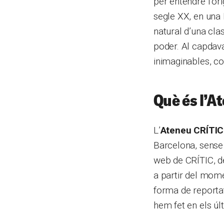
per entendre l’ori
segle XX, en una B
natural d’una cla
poder. Al capdava
inimaginables, co
Què és l’A
L’
Ateneu CRÍTIC
Barcelona, sense 
web de CRÍTIC, d
a partir del mom
forma de reportat
hem fet en els últ