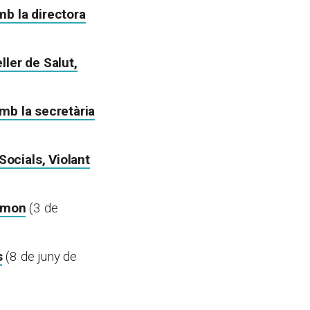
mb la directora
ller de Salut,
amb la secretària
Socials, Violant
gimon
(3 de
s
(8 de juny de