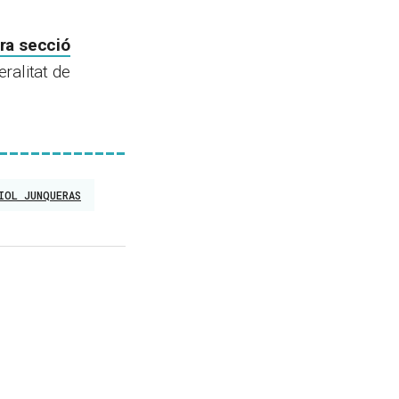
tra secció
ralitat de
IOL JUNQUERAS