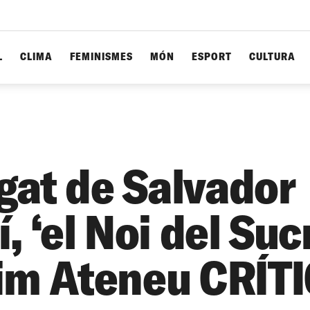
L
CLIMA
FEMINISMES
MÓN
ESPORT
CULTURA
egat de Salvador
, ‘el Noi del Sucr
im Ateneu CRÍT