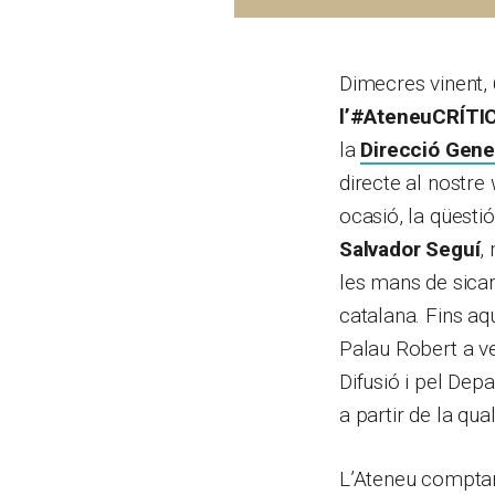
Dimecres vinent, 
l’#AteneuCRÍTI
la
Direcció Gener
directe al nostr
ocasió, la qüestió
Salvador Seguí
,
les mans de sicari
catalana. Fins aq
Palau Robert a ve
Difusió i pel Dep
a partir de la qu
L’Ateneu comptar