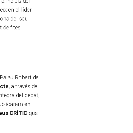
 principis del
ix en el líder
dona del seu
 de fites
 Palau Robert de
ecte
, a través del
íntegra del debat,
ublicarem en
eus CRÍTIC
que