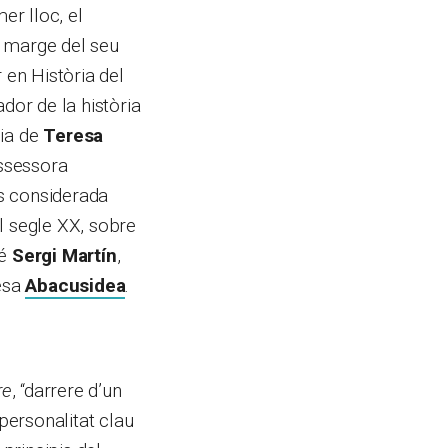
er lloc, el
al marge del seu
 en Història del
or de la història
ia de
Teresa
assessora
s considerada
l segle XX, sobre
bé
Sergi Martín
,
resa
Abacusidea
.
re
, “darrere d’un
personalitat clau