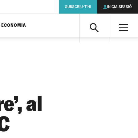
SUBSCRIU-T'HI
INICIA SESSIÓ
ECONOMIA
Cerca
M
Cerca
e’, al
IC