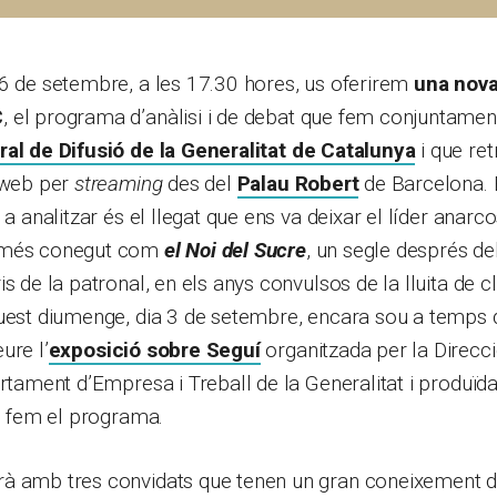
6 de setembre, a les 17.30 hores, us oferirem
una nova
C
, el programa d’anàlisi i de debat que fem conjuntame
al de Difusió de la Generalitat de Catalunya
i que re
e web per
streaming
des del
Palau Robert
de Barcelona. 
 a analitzar és el llegat que ens va deixar el líder anarco
 més conegut com
el Noi del Sucre
, un segle després de
s de la patronal, en els anys convulsos de la lluita de cl
uest diumenge, dia 3 de setembre, encara sou a temps d
ure l’
exposició sobre Seguí
organitzada per la Direcc
artament d’Empresa i Treball de la Generalitat i produïd
al fem el programa.
à amb tres convidats que tenen un gran coneixement de 