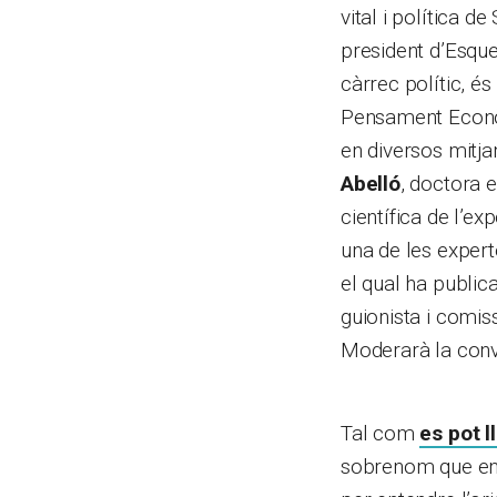
vital i política d
president d’Esqu
càrrec polític, é
Pensament Econòm
en diversos mit
Abelló
, doctora 
científica de l’e
una de les expert
el qual ha public
guionista i comis
Moderarà la conv
Tal com
es pot l
sobrenom que ens