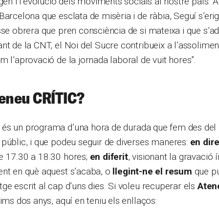
gen i l’evolució dels moviments socials al nostre país. A
arcelona que esclata de misèria i de ràbia, Seguí s’erige
sse obrera que pren consciència de si mateixa i que s’a
nt de la CNT, el Noi del Sucre contribueix a l’assoliment
m l’aprovació de la jornada laboral de vuit hores”.
teneu CRÍTIC?
és un programa d’una hora de durada que fem des del
públic, i que podeu seguir de diverses maneres:
en dir
e 17.30 a 18.30 hores;
en diferit
, visionant la gravació 
ent en què aquest s’acaba, o
llegint-ne el resum
que p
ge escrit al cap d’uns dies. Si voleu recuperar els
Aten
ims dos anys, aquí en teniu els enllaços: