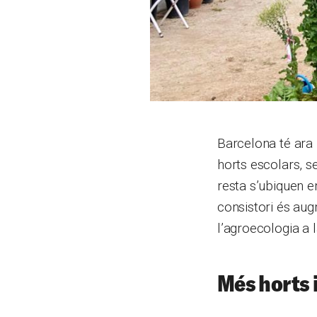
Barcelona té ara 
horts escolars, s
resta s’ubiquen e
consistori és au
l’agroecologia a l
Més horts i