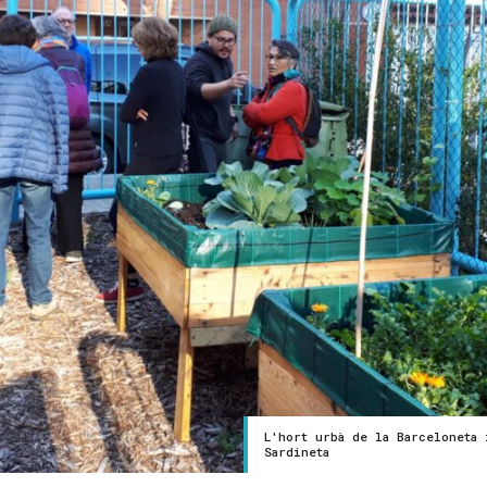
L'hort urbà de la Barceloneta 
Sardineta