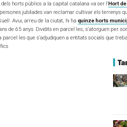
dels horts públics a la capital catalana va ser l’
Hort de 
ersones jubilades van reclamar cultivar els terrenys q
ell. Avui, arreu de la ciutat, hi ha
quinze horts munici
s de 65 anys. Dividits en parcel·les, s’atorguen per so
 parcel·les que s’adjudiquen a entitats socials que tre
fics.
Ta