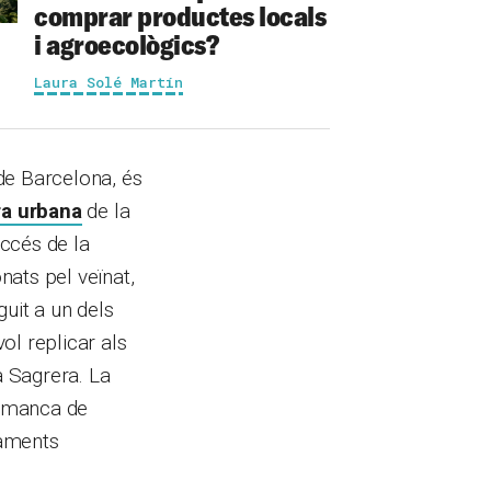
comprar productes locals
i agroecològics?
Laura Solé Martín
 de Barcelona, és
ra urbana
de la
accés de la
nats pel veïnat,
guit a un dels
vol replicar als
a Sagrera. La
a manca de
jaments