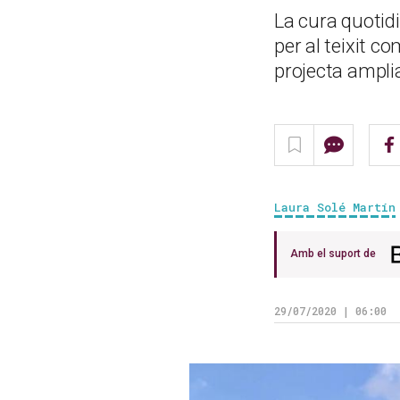
La cura quotidi
per al teixit c
projecta ampli
Laura Solé Martín
Amb el suport de
29/07/2020 | 06:00