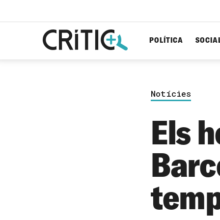
POLÍTICA
SOCIA
Cerca
per...
Notícies
Els h
Barc
temp