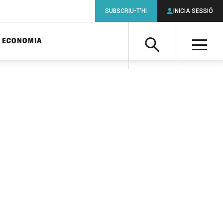
SUBSCRIU-T'HI
INICIA SESSIÓ
ECONOMIA
Cerca
M
Cerca