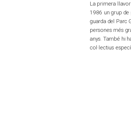
La primera llavor 
1986 un grup de p
guarda del Parc Gü
persones més gran
anys. També hi ha
col·lectius especí