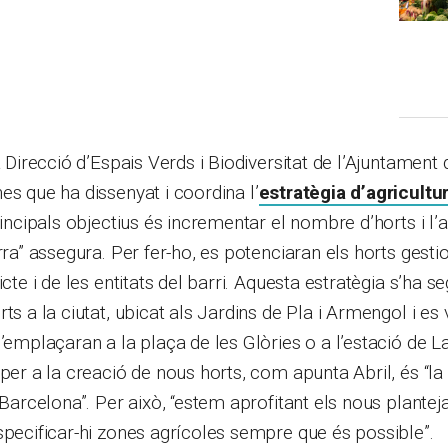
a Direcció d’Espais Verds i Biodiversitat de l’Ajuntament
es que ha dissenyat i coordina l’
estratègia d’agricultu
rincipals objectius és incrementar el nombre d’horts i l’
rra” assegura. Per fer-ho, es potenciaran els horts gestio
icte i de les entitats del barri. Aquesta estratègia s’ha se
ts a la ciutat, ubicat als Jardins de Pla i Armengol i es 
s’emplaçaran a la plaça de les Glòries o a l’estació de L
 per a la creació de nous horts, com apunta Abril, és “l
a Barcelona”. Per això, “estem aprofitant els nous plante
specificar-hi zones agrícoles sempre que és possible”.