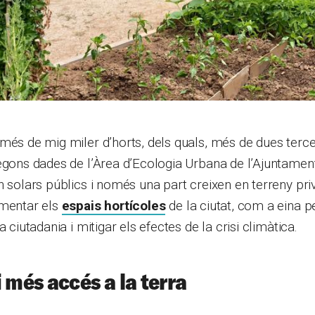
més de mig miler d’horts, dels quals, més de dues terce
egons dades de l’Àrea d’Ecologia Urbana de l’Ajuntament
n solars públics i només una part creixen en terreny priv
gmentar els
espais hortícoles
de la ciutat, com a eina 
a ciutadania i mitigar els efectes de la crisi climàtica.
 més accés a la terra