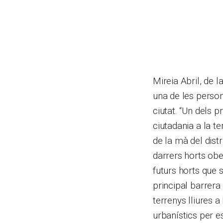
Mireia Abril, de l
una de les person
ciutat. “Un dels p
ciutadania a la te
de la mà del distr
darrers horts ober
futurs horts que 
principal barrera
terrenys lliures 
urbanístics per e