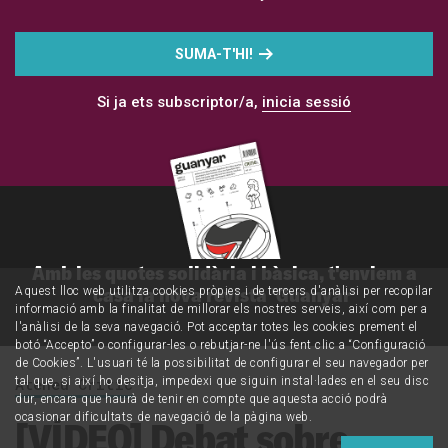
SUMA-T'HI!
Si ja ets subscriptor/a,
inicia sessió
Amb les quotes solidària i bàsica, t'enviem a
casa la nova revista 'Guanyar'
Aquest lloc web utilitza cookies pròpies i de tercers d'anàlisi per recopilar
informació amb la finalitat de millorar els nostres serveis, així com per a
l'anàlisi de la seva navegació. Pot acceptar totes les cookies prement el
botó “Accepto” o configurar-les o rebutjar-ne l'ús fent clic a “Configuració
de Cookies”. L'usuari té la possibilitat de configurar el seu navegador per
Ateneu Crític
tal que, si així ho desitja, impedexi que siguin instal·lades en el seu disc
dur, encara que haurà de tenir en compte que aquesta acció podrà
ocasionar dificultats de navegació de la pàgina web.
[VÍDEO] Debat sobre