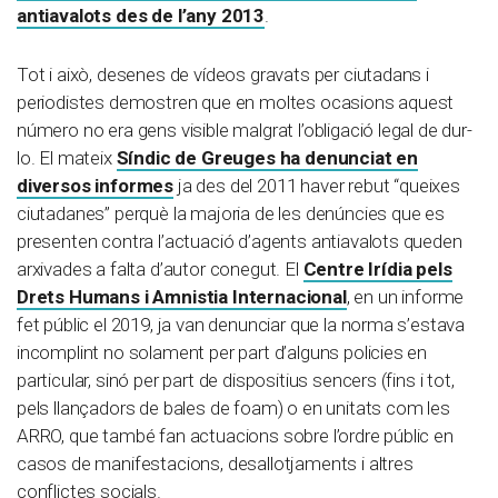
antiavalots des de l’any 2013
.
Tot i això, desenes de vídeos gravats per ciutadans i
periodistes demostren que en moltes ocasions aquest
número no era gens visible malgrat l’obligació legal de dur-
lo. El mateix
Síndic de Greuges ha denunciat en
diversos informes
ja des del 2011 haver rebut “queixes
ciutadanes” perquè la majoria de les denúncies que es
presenten contra l’actuació d’agents antiavalots queden
arxivades a falta d’autor conegut. El
Centre Irídia pels
Drets Humans i Amnistia Internacional
, en un informe
fet públic el 2019, ja van denunciar que la norma s’estava
incomplint no solament per part d’alguns policies en
particular, sinó per part de dispositius sencers (fins i tot,
pels llançadors de bales de foam) o en unitats com les
ARRO, que també fan actuacions sobre l’ordre públic en
casos de manifestacions, desallotjaments i altres
conflictes socials.