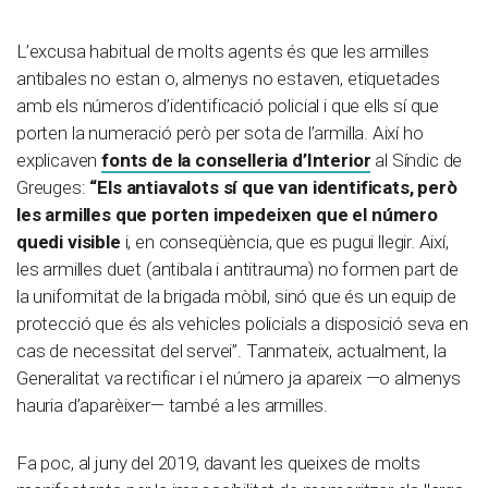
L’excusa habitual de molts agents és que les armilles
antibales no estan o, almenys no estaven, etiquetades
amb els números d’identificació policial i que ells sí que
porten la numeració però per sota de l’armilla. Així ho
explicaven
fonts de la conselleria d’Interior
al Síndic de
Greuges:
“Els antiavalots sí que van identificats, però
les armilles que porten impedeixen que el número
quedi visible
i, en conseqüència, que es pugui llegir. Així,
les armilles duet (antibala i antitrauma) no formen part de
la uniformitat de la brigada mòbil, sinó que és un equip de
protecció que és als vehicles policials a disposició seva en
cas de necessitat del servei”. Tanmateix, actualment, la
Generalitat va rectificar i el número ja apareix —o almenys
hauria d’aparèixer— també a les armilles.
Fa poc, al juny del 2019, davant les queixes de molts