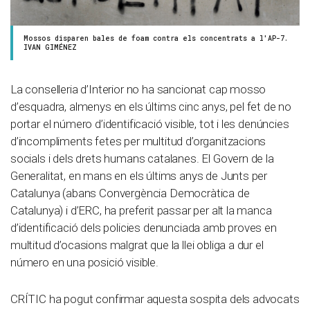
Mossos disparen bales de foam contra els concentrats a l'AP-7.
IVAN GIMÉNEZ
La conselleria d’Interior no ha sancionat cap mosso
d’esquadra, almenys en els últims cinc anys, pel fet de no
portar el número d’identificació visible, tot i les denúncies
d’incompliments fetes per multitud d’organitzacions
socials i dels drets humans catalanes. El Govern de la
Generalitat, en mans en els últims anys de Junts per
Catalunya (abans Convergència Democràtica de
Catalunya) i d’ERC, ha preferit passar per alt la manca
d’identificació dels policies denunciada amb proves en
multitud d’ocasions malgrat que la llei obliga a dur el
número en una posició visible.
CRÍTIC ha pogut confirmar aquesta sospita dels advocats