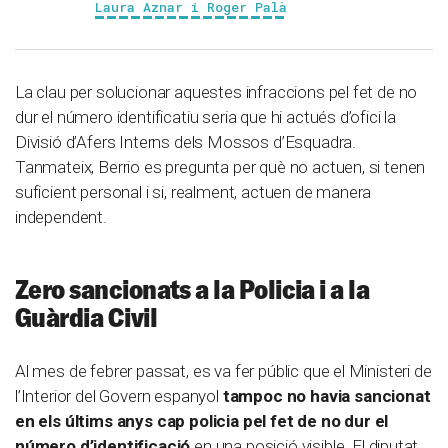
Laura Aznar i Roger Palà
La clau per solucionar aquestes infraccions pel fet de no
dur el número identificatiu seria que hi actués d’ofici la
Divisió d’Afers Interns dels Mossos d’Esquadra.
Tanmateix, Berrio es pregunta per què no actuen, si tenen
suficient personal i si, realment, actuen de manera
independent.
Zero sancionats a la Policia i a la
Guàrdia Civil
Al mes de febrer passat, es va fer públic que el Ministeri de
l’Interior del Govern espanyol
tampoc no havia sancionat
en els últims anys cap policia pel fet de no dur el
número d’identificació
en una posició visible. El diputat