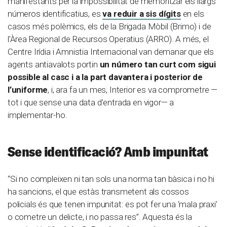
manifestants per la impossibilitat de memoritzar els llargs
números identificatius, es
va reduir a sis dígits
en els
casos més polèmics, els de la Brigada Mòbil (Brimo) i de
l’Àrea Regional de Recursos Operatius (ARRO). A més, el
Centre Irídia i Amnistia Internacional van demanar que els
agents antiavalots portin
un número tan curt com sigui
possible al casc i a la part davantera i posterior de
l’uniforme
, i, ara fa un mes, Interior es va comprometre —
tot i que sense una data d’entrada en vigor— a
implementar-ho.
Sense identificació? Amb impunitat
“Si no compleixen ni tan sols una norma tan bàsica i no hi
ha sancions, el que estàs transmetent als cossos
policials és que tenen impunitat: es pot fer una ‘mala praxi’
o cometre un delicte, i no passa res”. Aquesta és la