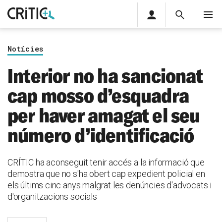
Àrea
Cerca
M
privada
Cerca
Subscriu-t'hi
Cerc
per...
Notícies
Inicia sessió
Interior no ha sancionat
cap mosso d’esquadra
per haver amagat el seu
número d’identificació
CRÍTIC ha aconseguit tenir accés a la informació que
demostra que no s'ha obert cap expedient policial en
els últims cinc anys malgrat les denúncies d'advocats i
d'organitzacions socials