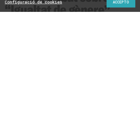
Configuració de cookies
ACCEPTO
“Igualtat de gènere”
Podeu veure aquí el vídeo íntegre del debat del cicle
#AteneuCRÍTIC, sobre "Igualtat de gènere", que s'ha fet
aquest dimecres, 4 de març, al Palau Robert de
Barcelona
Redacció
Amb el suport de