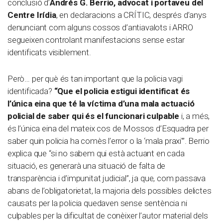
conclusió d’
Andrés G. Berrio, advocat i portaveu del
Centre Irídia
, en declaracions a CRÍTIC, després d’anys
denunciant com alguns cossos d’antiavalots i ARRO
segueixen controlant manifestacions sense estar
identificats visiblement.
Però… per què és tan important que la policia vagi
identificada?
“Que el policia estigui identificat és
l’única eina que té la víctima d’una mala actuació
policial de saber qui és el funcionari culpable
i, a més,
és l’única eina del mateix cos de Mossos d’Esquadra per
saber quin policia ha comès l’error o la ‘mala praxi'”. Berrio
explica que “si no sabem qui està actuant en cada
situació, es generarà una situació de falta de
transparència i d’impunitat judicial”, ja que, com passava
abans de l’obligatorietat, la majoria dels possibles delictes
causats per la policia quedaven sense sentència ni
culpables per la dificultat de conèixer l’autor material dels