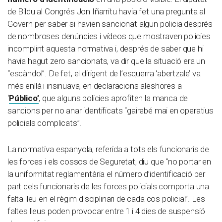
de Bildu al Congrés Jon Iñarritu havia fet una pregunta al
Govern per saber si havien sancionat algun policia després
de nombroses denúncies i vídeos que mostraven policies
incomplint aquesta normativa i, després de saber que hi
havia hagut zero sancionats, va dir que la situació era un
“escàndol”. De fet, el dirigent de l’esquerra ‘abertzale’ va
més enllà i insinuava, en declaracions aleshores a
‘
Público’
, que alguns policies aprofiten la manca de
sancions per no anar identificats “gairebé mai en operatius
policials complicats”.
La normativa espanyola, referida a tots els funcionaris de
les forces i els cossos de Seguretat, diu que “no portar en
la uniformitat reglamentària el número d’identificació per
part dels funcionaris de les forces policials comporta una
falta lleu en el règim disciplinari de cada cos policial”. Les
faltes lleus poden provocar entre 1 i 4 dies de suspensió