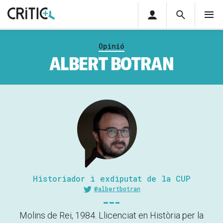
Àrea
Cerca
M
privada
Cerca
Subscriu-t'hi
Cerc
per...
Opinió
Inicia sessió
ALBERT BOTRAN
Historiador i exdiputat de la CUP
@albertbotran
Molins de Rei, 1984. Llicenciat en Història per la