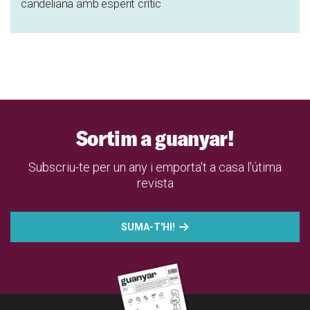
candeliana amb esperit crític
Sortim a guanyar!
Subscriu-te per un any i emporta't a casa l'útima
revista
SUMA-T'HI!