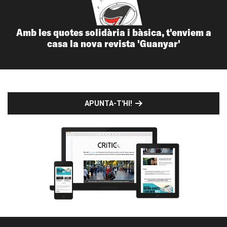
Amb les quotes solidària i bàsica, t'enviem a
casa la nova revista 'Guanyar'
APUNTA-T'HI!