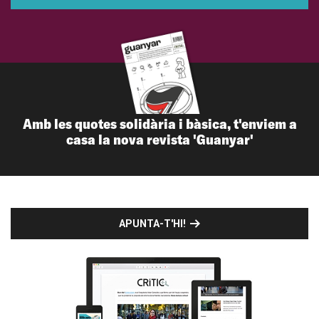
Amb les quotes solidària i bàsica, t'enviem a
casa la nova revista 'Guanyar'
APUNTA-T'HI!