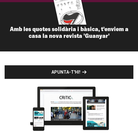
Amb les quotes solidària i bàsica, t'enviem a
casa la nova revista 'Guanyar'
APUNTA-T'HI!