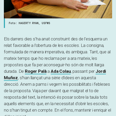
Foto: HAGERTY RYAN, USFWS
Els darrers dies s’ha anat construint des de l’esquerra un
relat favorable a l’obertura de les escoles. La consigna,
formulada de manera imperativa, és ambigua. Tant, que al
mateix temps que ho reclama per a ara mateix, les
propostes que fa per aconseguir-ho són de molt llarga
durada. De
Roger Palà
a
Ada Colau
, passant per
Jordi
Muñoz
, s’han llançat una sèrie d’idees en aquesta
direcció. Anem a pams i vegem les possibilitats i febleses
de la proposta. Vaja per davant que malgrat el to de
resposta del text, la intenció és posar sobre la taula tots
aquells elements que, en la necessitat d’obrir les escoles,
no s’han tingut en compte. En el fons, mantenir i enriquir el