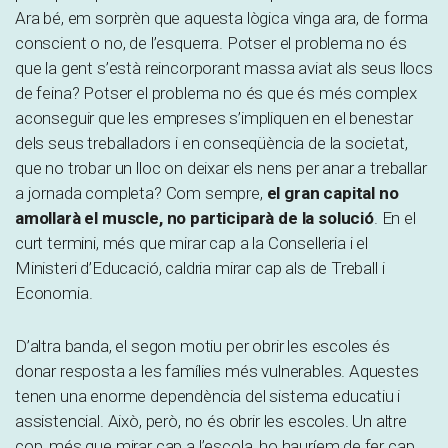
Ara bé, em sorprèn que aquesta lògica vinga ara, de forma
conscient o no, de l’esquerra. Potser el problema no és
que la gent s’està reincorporant massa aviat als seus llocs
de feina? Potser el problema no és que és més complex
aconseguir que les empreses s’impliquen en el benestar
dels seus treballadors i en conseqüència de la societat,
que no trobar un lloc on deixar els nens per anar a treballar
a jornada completa? Com sempre,
el gran capital no
amollarà el muscle, no participarà de la solució
. En el
curt termini, més que mirar cap a la Conselleria i el
Ministeri d’Educació, caldria mirar cap als de Treball i
Economia.
D’altra banda, el segon motiu per obrir les escoles és
donar resposta a les famílies més vulnerables. Aquestes
tenen una enorme dependència del sistema educatiu i
assistencial. Això, però, no és obrir les escoles. Un altre
cop, més que mirar cap a l’escola, ho hauríem de fer cap