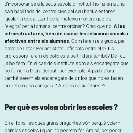
d’incorporar-se a la seua escola o institut, ho farien a una
sala habilitada del centre cívic del seu barri, s’estarien
igualant i socialitzant de la mateixa manera que els
“elegits” per a tornar al centre ordinari? Crec que no.
A les
infraestructures, hem de sumar les relacions socials i
afectives entre els alumnes.
Com farem els grups, per
ordre de llista? Per amistats i afinitats entre ells? Els
professors farem de policies a partir d’ara també? De fet,
ja ho fem. En el cas dels instituts som els encarregats que
no fumen a l’hora del pati, per exemple. A partir d’ara
també serem els encarregats de dir-los que no es facen
un petó o una abraçada? Això és socialitzar-se?
Per què es volen obrir les escoles ?
En el fons, les dues grans preguntes són perquè volem
obrir les escoles i quan ho podrem fer. Ara bé, per poder