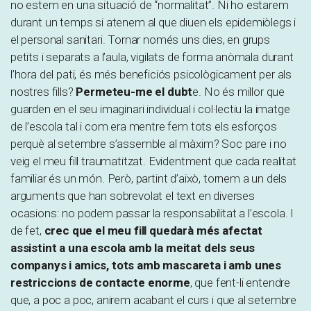
no estem en una situació de “normalitat”. Ni ho estarem
durant un temps si atenem al que diuen els epidemiòlegs i
el personal sanitari. Tornar només uns dies, en grups
petits i separats a l’aula, vigilats de forma anòmala durant
l’hora del pati, és més beneficiós psicològicament per als
nostres fills?
Permeteu-me el dubt
e. No és millor que
guarden en el seu imaginari individual i col·lectiu la imatge
de l’escola tal i com era mentre fem tots els esforços
perquè al setembre s’assemble al màxim? Soc pare i no
veig el meu fill traumatitzat. Evidentment que cada realitat
familiar és un món. Però, partint d’això, tornem a un dels
arguments que han sobrevolat el text en diverses
ocasions: no podem passar la responsabilitat a l’escola. I
de fet,
crec que el meu fill quedarà més afectat
assistint a una escola amb la meitat dels seus
companys i amics, tots amb mascareta i amb unes
restriccions de contacte enorme
, que fent-li entendre
que, a poc a poc, anirem acabant el curs i que al setembre