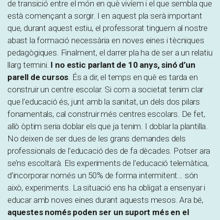
de transició entre el món en què vivíem i el que sembla que
està començant a sorgir. I en aquest pla serà important
que, durant aquest estiu, el professorat tinguem al nostre
abast la formació necessària en noves eines i tècniques
pedagògiques. Finalment, el darrer pla ha de ser a un relatiu
llarg termini.
I no estic parlant de 10 anys, sinó d’un
parell de cursos
. És a dir, el temps en què es tarda en
construir un centre escolar. Si com a societat tenim clar
que l’educació és, junt amb la sanitat, un dels dos pilars
fonamentals, cal construir més centres escolars. De fet,
allò òptim seria doblar els que ja tenim. I doblar la plantilla.
No deixen de ser dues de les grans demandes dels
professionals de l’educació des de fa dècades. Potser ara
se’ns escoltarà. Els experiments de l’educació telemàtica,
d’incorporar només un 50% de forma intermitent… són
això, experiments. La situació ens ha obligat a ensenyar i
educar amb noves eines durant aquests mesos. Ara bé,
aquestes només poden ser un suport més en el