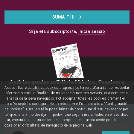
SUMA-T'HI!
Si ja ets subscriptor/a,
inicia sessió
Amb les quotes solidària i bàsica, t'enviem a
casa la nova revista 'Guanyar'
Aquest lloc web utilitza cookies pròpies i de tercers d'anàlisi per recopilar
informació amb la finalitat de millorar els nostres serveis, així com per a
l'anàlisi de la seva navegació. Pot acceptar totes les cookies prement el
botó “Accepto” o configurar-les o rebutjar-ne l'ús fent clic a “Configuració
de Cookies”. L'usuari té la possibilitat de configurar el seu navegador per
tal que, si així ho desitja, impedexi que siguin instal·lades en el seu disc
Opinió
dur, encara que haurà de tenir en compte que aquesta acció podrà
ocasionar dificultats de navegació de la pàgina web.