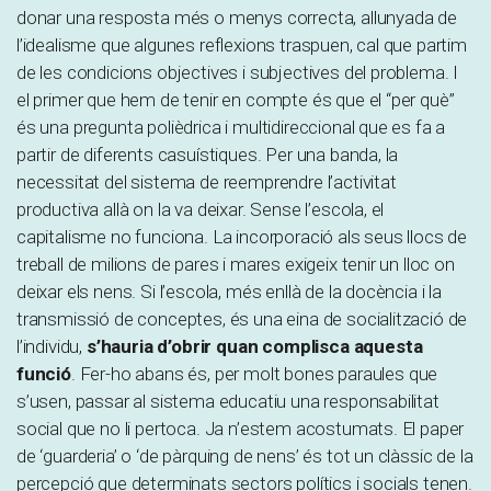
donar una resposta més o menys correcta, allunyada de
l’idealisme que algunes reflexions traspuen, cal que partim
de les condicions objectives i subjectives del problema. I
el primer que hem de tenir en compte és que el “per què”
és una pregunta polièdrica i multidireccional que es fa a
partir de diferents casuístiques. Per una banda, la
necessitat del sistema de reemprendre l’activitat
productiva allà on la va deixar. Sense l’escola, el
capitalisme no funciona. La incorporació als seus llocs de
treball de milions de pares i mares exigeix tenir un lloc on
deixar els nens. Si l’escola, més enllà de la docència i la
transmissió de conceptes, és una eina de socialització de
l’individu,
s’hauria d’obrir quan complisca aquesta
funció
. Fer-ho abans és, per molt bones paraules que
s’usen, passar al sistema educatiu una responsabilitat
social que no li pertoca. Ja n’estem acostumats. El paper
de ‘guarderia’ o ‘de pàrquing de nens’ és tot un clàssic de la
percepció que determinats sectors polítics i socials tenen.