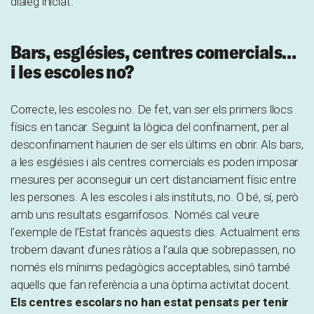
diàleg iniciat.
Bars, esglésies, centres comercials…
i les escoles no?
Correcte, les escoles no. De fet, van ser els primers llocs
físics en tancar. Seguint la lògica del confinament, per al
desconfinament haurien de ser els últims en obrir. Als bars,
a les esglésies i als centres comercials es poden imposar
mesures per aconseguir un cert distanciament físic entre
les persones. A les escoles i als instituts, no. O bé, sí, però
amb uns resultats esgarrifosos. Només cal veure
l’exemple de l’Estat francès aquests dies. Actualment ens
trobem davant d’unes ràtios a l’aula que sobrepassen, no
només els mínims pedagògics acceptables, sinó també
aquells que fan referència a una òptima activitat docent.
Els centres escolars no han estat pensats per tenir