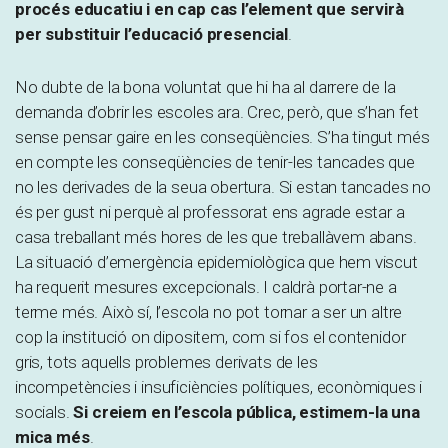
procés educatiu i en cap cas l’element que servirà
per substituir l’educació presencial
.
No dubte de la bona voluntat que hi ha al darrere de la
demanda d’obrir les escoles ara. Crec, però, que s’han fet
sense pensar gaire en les conseqüències. S’ha tingut més
en compte les conseqüències de tenir-les tancades que
no les derivades de la seua obertura. Si estan tancades no
és per gust ni perquè al professorat ens agrade estar a
casa treballant més hores de les que treballàvem abans.
La situació d’emergència epidemiològica que hem viscut
ha requerit mesures excepcionals. I caldrà portar-ne a
terme més. Això sí, l’escola no pot tornar a ser un altre
cop la institució on dipositem, com si fos el contenidor
gris, tots aquells problemes derivats de les
incompetències i insuficiències polítiques, econòmiques i
socials.
Si creiem en l’escola pública, estimem-la una
mica més
.