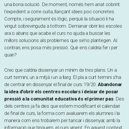
una bona solució. De moment, només hem anat cobrint
l’expedient a corre cuita, llançant idees poc concretes.
Compte, i segurament és lògic, perquè la situació li ha
vingut sobrevinguda a tothom. Demanar obrir les escoles
ara o abans que acabe el curs no ajuda a buscar les
millors solucions als problemes que se’ns plantegen. Al
contrari, ens posa més pressió. Què ens caldria fer i per
quan?
Crec que caldria dissenyar un mínim de tres plans. Un a
curt termini, un a mitjà i un a llarg. El pla a curt termini s’ha
de centrar en dissenyar el final de curs 19/20.
Abandonar
la idea d’obrir els centres escolars i deixar de posar
pressió a la comunitat educativa és el primer pas
. Des
dels centres ja fa dies que estem modificant el calendari
de final de curs, la forma com avaluarem els alumnes i la
manera com ens trobarem per tancar i dissenyar, amb la
informació que tinguem, el curs vinent. En aquest context,