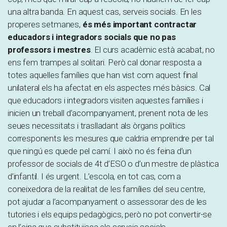
una altra banda. En aquest cas, serveis socials. En les
properes setmanes,
és més important contractar
educadors i integradors socials que no pas
professors i mestres
. El curs acadèmic està acabat, no
ens fem trampes al solitari. Però cal donar resposta a
totes aquelles famílies que han vist com aquest final
unilateral els ha afectat en els aspectes més bàsics. Cal
que educadors i integradors visiten aquestes famílies i
inicien un treball d’acompanyament, prenent nota de les
seues necessitats i traslladant als òrgans polítics
corresponents les mesures que caldria emprendre per tal
que ningú es quede pel camí. I això no és feina d’un
professor de socials de 4t d’ESO o d’un mestre de plàstica
d’infantil. I és urgent. L’escola, en tot cas, com a
coneixedora de la realitat de les famílies del seu centre,
pot ajudar a l’acompanyament o assessorar des de les
tutories i els equips pedagògics, però no pot convertir-se