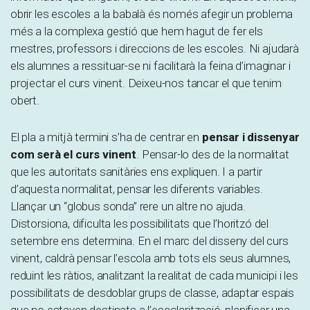
obrir les escoles a la babalà és només afegir un problema
més a la complexa gestió que hem hagut de fer els
mestres, professors i direccions de les escoles. Ni ajudarà
els alumnes a ressituar-se ni facilitarà la feina d’imaginar i
projectar el curs vinent. Deixeu-nos tancar el que tenim
obert.
El pla a mitjà termini s’ha de centrar en
pensar i dissenyar
com serà el curs vinent
. Pensar-lo des de la normalitat
que les autoritats sanitàries ens expliquen. I a partir
d’aquesta normalitat, pensar les diferents variables.
Llançar un “globus sonda” rere un altre no ajuda.
Distorsiona, dificulta les possibilitats que l’horitzó del
setembre ens determina. En el marc del disseny del curs
vinent, caldrà pensar l’escola amb tots els seus alumnes,
reduint les ràtios, analitzant la realitat de cada municipi i les
possibilitats de desdoblar grups de classe, adaptar espais