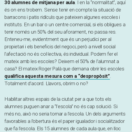
30 alumnes de mitjana per aula
. I en la “normalitat”, aquí
és on ens trobem. Sense tenir en compte la situació de
barracons i patis ridículs que pateixen algunes escoles i
instituts. En un bar o un centre comercial, si els obligues a
tenir només un 50% del seu aforament, no passa res.
Enteneu-me, evidentment que és un perjudici per al
propietari i els beneficis del negoci, però a nivell social
l’afectació no és col·lectiva, és individual. Podem fer el
mateix amb les escoles? Deixem el 50% de l’alumnat a
casa? El mateix Roger Palà que demana obrir les escoles
qualifica aquesta mesura com a “despropòsit”
.
Totalment d’acord. Llavors, obrim o no?
Habilitar altres espais de la ciutat per a que tots els
alumnes puguen anar a “l’escola” no és cap solució. Si
més no, això no seria tornar a l’escola. Un dels arguments
favorables a l’obertura és el paper igualador i socialitzador
que fa l’escola. Els 15 alumnes de cada aula que, en lloc