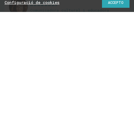
MIREIA MORA
Configuració de cookies
ACCEPTO
Comunicadora cultural i educadora
social
@mireiamora
Cuideu les
embarassades
Així com hem denunciat que la mirada
adultocèntrica estava descuidant i oblidant les
necessitats de les criatures, convindria també
assumir la mala gestió de la cura cap a les gestants