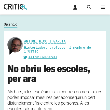
Àrea
Cerca
M
privada
Cerca
Subscriu-t'hi
Cerc
per...
Opinió
Inicia sessió
ANTONI RICO I GARCIA
Historiador, professor i membre de
l’USTEC
@@ToniRicoGarcia
No obriu les escoles,
per ara
Als bars, a les esglésies i als centres comercials es
poden imposar mesures per aconseguir un cert
distanciament físic entre les persones. A les
escoles i als instituts, no.