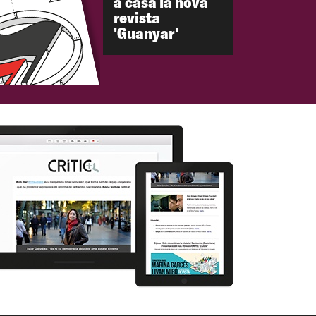
a casa la nova
revista
'Guanyar'