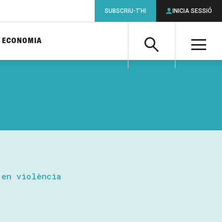
SUBSCRIU-T'HI
INICIA SESSIÓ
ECONOMIA
Cerca
M
Cerca
 en violència