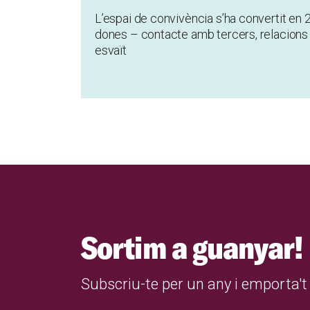
L’espai de convivència s’ha convertit en 2
dones – contacte amb tercers, relacions so
esvaït
Sortim a guanyar!
Subscriu-te per un any i emporta't 