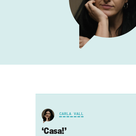
CARLA VALL
‘Casa!’