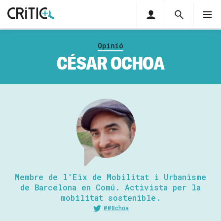
Àrea
Cerca
M
privada
Cerca
Subscriu-t'hi
Cerc
per...
Opinió
Inicia sessió
CÉSAR OCHOA
Membre de l'Eix de Mobilitat i Urbanisme
de Barcelona en Comú. Activista per la
mobilitat sostenible.
@@8choa