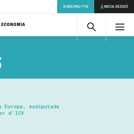
SUBSCRIU-T'HI
INICIA SESSIÓ
ECONOMIA
Cerca
M
Cerca
S
a Europa, exdiputada
er d'ICV