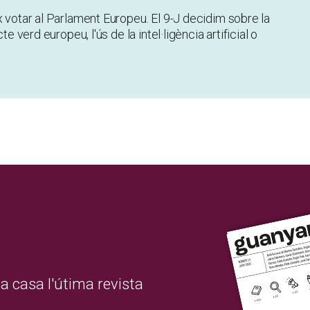
x votar al Parlament Europeu. El 9-J decidim sobre la
e verd europeu, l'ús de la intel·ligència artificial o
a casa l'útima revista