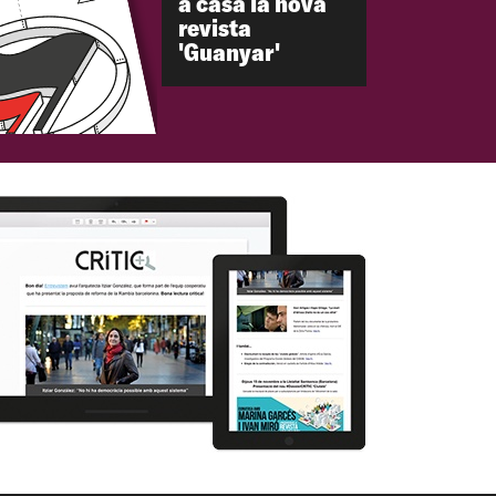
a casa la nova
revista
'Guanyar'