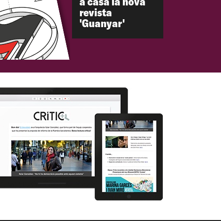
a casa la nova
revista
'Guanyar'