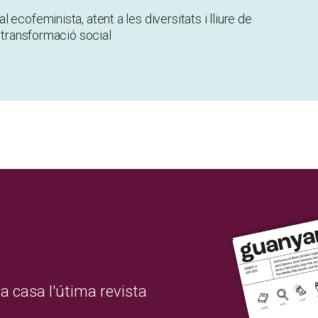
ecofeminista, atent a les diversitats i lliure de
a transformació social
a casa l'útima revista