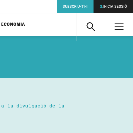
SUBSCRIU-T'HI
INICIA SESSIÓ
ECONOMIA
Cerca
M
Cerca
 a la divulgació de la