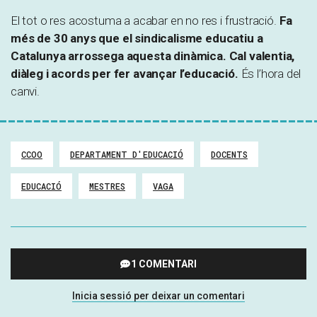
El tot o res acostuma a acabar en no res i frustració.
Fa
més de 30 anys que el sindicalisme educatiu a
Catalunya arrossega aquesta dinàmica. Cal valentia,
diàleg i acords per fer avançar l’educació.
És l’hora del
canvi.
CCOO
DEPARTAMENT D'EDUCACIÓ
DOCENTS
EDUCACIÓ
MESTRES
VAGA
1 COMENTARI
Inicia sessió per deixar un comentari