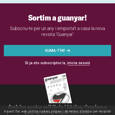
Sortim a guanyar!
Subscriu-te per un any i emporta't a casa la nova
revista 'Guanyar'
SUMA-T'HI!
Si ja ets subscriptor/a,
inicia sessió
Amb les quotes solidària i bàsica, t'enviem a
casa la nova revista 'Guanyar'
Aquest lloc web utilitza cookies pròpies i de tercers d'anàlisi per recopilar