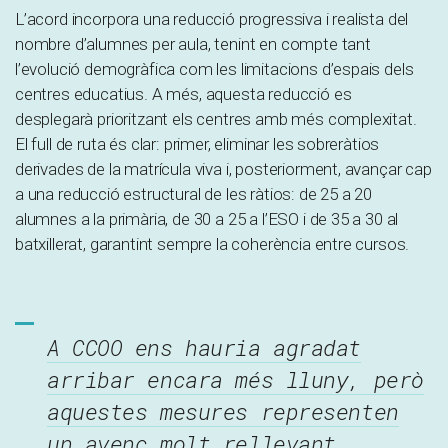
L’acord incorpora una reducció progressiva i realista del
nombre d’alumnes per aula, tenint en compte tant
l’evolució demogràfica com les limitacions d’espais dels
centres educatius. A més, aquesta reducció es
desplegarà prioritzant els centres amb més complexitat.
El full de ruta és clar: primer, eliminar les sobreràtios
derivades de la matrícula viva i, posteriorment, avançar cap
a una reducció estructural de les ràtios: de 25 a 20
alumnes a la primària, de 30 a 25 a l’ESO i de 35 a 30 al
batxillerat, garantint sempre la coherència entre cursos.
A CCOO ens hauria agradat
arribar encara més lluny, però
aquestes mesures representen
un avenç molt rellevant