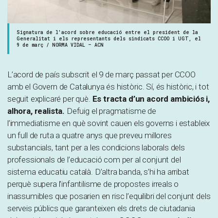
Signatura de l'acord sobre educació entre el president de la
Generalitat i els representants dels sindicats CCOO i UGT, el
9 de març / NORMA VIDAL – ACN
L’acord de país subscrit el 9 de març passat per CCOO
amb el Govern de Catalunya és històric. Sí, és històric, i tot
seguit explicaré per què.
Es tracta d’un acord ambiciós i,
alhora, realista.
Defuig el pragmatisme de
l’immediatisme en què sovint cauen els governs i estableix
un full de ruta a quatre anys que preveu millores
substancials, tant per a les condicions laborals dels
professionals de l’educació com per al conjunt del
sistema educatiu català. D’altra banda, s’hi ha arribat
perquè supera l’infantilisme de propostes irreals o
inassumibles que posarien en risc l’equilibri del conjunt dels
serveis públics que garanteixen els drets de ciutadania