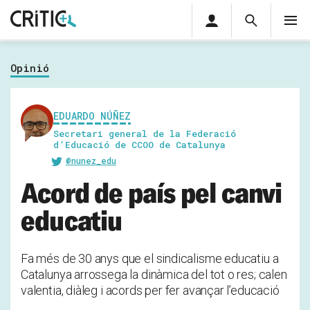
Àrea
Cerca
M
privada
Cerca
Subscriu-t'hi
Cerc
per...
Opinió
Inicia sessió
EDUARDO NÚÑEZ
Secretari general de la Federació
d’Educació de CCOO de Catalunya
@nunez_edu
Acord de país pel canvi
educatiu
Fa més de 30 anys que el sindicalisme educatiu a
Catalunya arrossega la dinàmica del tot o res; calen
valentia, diàleg i acords per fer avançar l’educació