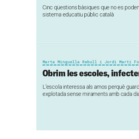
Cinc qüestions bàsiques que no es poden d
sistema educatiu públic català
Marta Minguella Rebull i Jordi Martí F
Obrim les escoles, infect
L'escola interessa als amos perquè guarda 
explotada sense miraments amb cada dia