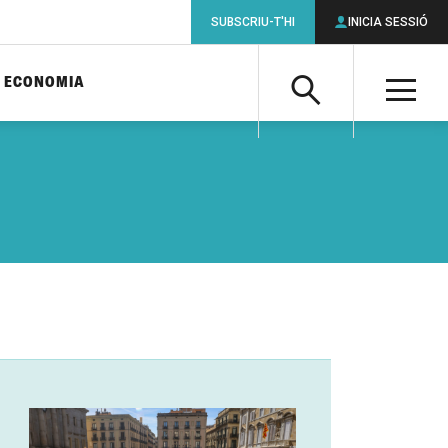
SUBSCRIU-T'HI
INICIA SESSIÓ
ECONOMIA
Cerca
M
Cerca