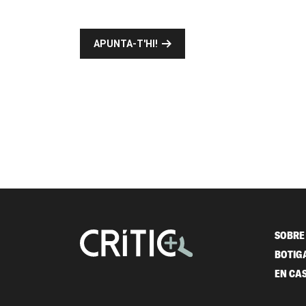
APUNTA-T'HI!
SOBRE 
BOTIG
EN CA