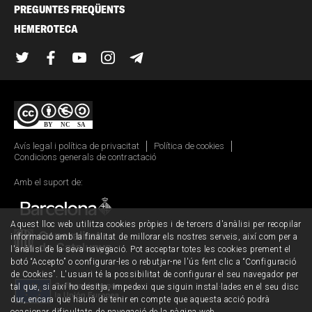
PREGUNTES FREQÜENTS
HEMEROTECA
Twitter
Facebook
YouTube
Instagram
Telegram
Avís legal i política de privacitat
Política de cookies
Condicions generals de contractació
Amb el suport de:
Aquest lloc web utilitza cookies pròpies i de tercers d'anàlisi per recopilar
informació amb la finalitat de millorar els nostres serveis, així com per a
l'anàlisi de la seva navegació. Pot acceptar totes les cookies prement el
botó “Accepto” o configurar-les o rebutjar-ne l'ús fent clic a “Configuració
de Cookies”. L'usuari té la possibilitat de configurar el seu navegador per
tal que, si així ho desitja, impedexi que siguin instal·lades en el seu disc
dur, encara que haurà de tenir en compte que aquesta acció podrà