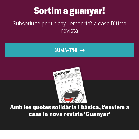
Sortim a guanyar!
Subscriu-te per un any i emporta't a casa l'útima
revista
SUMA-T'HI!
Amb les quotes solidària i bàsica, t'enviem a
casa la nova revista 'Guanyar'