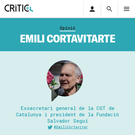
Àrea
Cerca
M
privada
Cerca
Subscriu-t'hi
Cerc
per...
Opinió
Inicia sessió
EMILI CORTAVITARTE
Exsecretari general de la CGT de
Catalunya i president de la Fundació
Salvador Seguí
@EmiliCortavitar